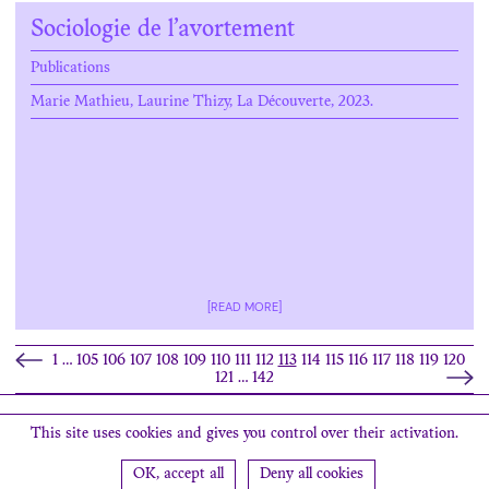
Sociologie de l’avortement
Publications
Marie Mathieu, Laurine Thizy, La Découverte, 2023.
[READ MORE]
1
…
105
106
107
108
109
110
111
112
113
114
115
116
117
118
119
120
121
…
142
Search
This site uses cookies and gives you control over their activation.
OK, accept all
Deny all cookies
Newsletter
Contact
Find us
Credits