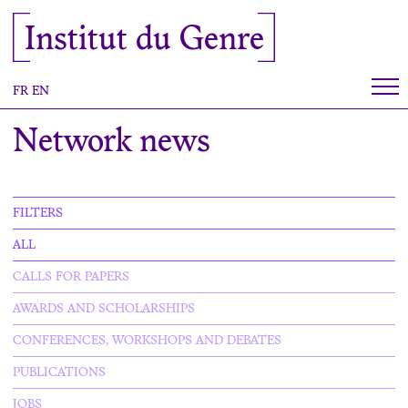
Cookies management panel
Institut du Genre
FR
EN
Network news
FILTERS
ALL
CALLS FOR PAPERS
AWARDS AND SCHOLARSHIPS
CONFERENCES, WORKSHOPS AND DEBATES
PUBLICATIONS
JOBS