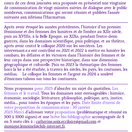
cours de ces deux journées sera proposée en présentiel une vingtaine
de communication de vingt minutes suivies de dialogue avec le public
nombreux, communications qui seront réunies et publiées l’année
suivante aux éditions l’Harmattan.
Après avoir évoqué les années précédentes, l’histoire d’un premier
féminisme et des femmes des lumières et de l’ombre au XIIe siècle,
puis au XVIIIe, à la Belle Epoque, au XIXe, pendant l’entre-deux-
guerres, dans les domaines scientifique, puis politique, et au théâtre,
après avoir centré le colloque 2020 sur les sorcières. Les
intervenant.e.s ont contribué en 2021 et 2022 à mettre en lumière les
combats, les défaites et les victoires dans l’histoire des femmes et de
leur corps dans une perspective historique, dans une dimension
géographique et culturelle. Puis en 2023 la thématique des femmes
hors la loi a été étudiée, à travers les siècles, les pays, les coutumes, les
médias. Le colloque les femmes et l’argent en 2024 a soulevé
d’énormes tabous sur tous les continents.
Nous proposons
pour 2025
d’aborder un sujet du quotidien.
Les
femmes et le travail.
Tous les domaines sont envisageables : histoire,
économie, sociologie, littérature, philosophie, politique, arts, justice,
média… pour toutes les époques et les pays.
Date limite d’envoi de
votre proposition de communication : 30 janvier
2025
Merci
d’adresser votre
proposition
(problématique et résumé en
500 à 1000 signes) et une
brève bio-bibliographie
accompagnée de 4
ou 5 mots-clés à :
catherine.soix.ecriloire@gmail.com
et
monique.lemoine1@club-internet.fr
.