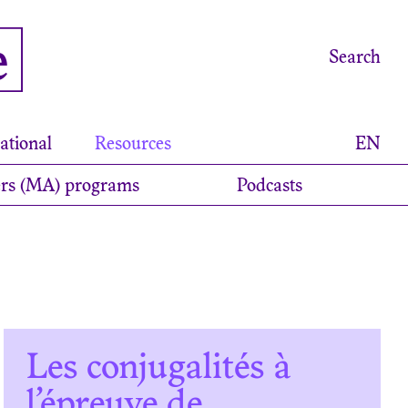
e
Search
ational
Resources
EN
rs (MA) programs
Podcasts
Les conjugalités à
l’épreuve de