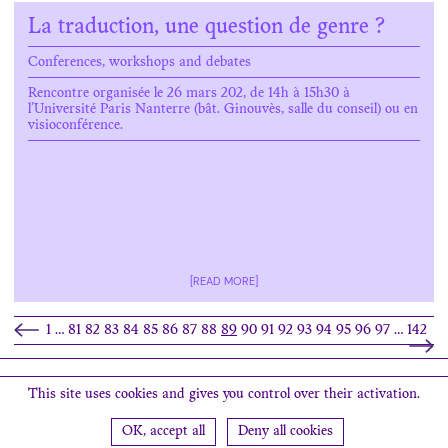
La traduction, une question de genre ?
Conferences, workshops and debates
Rencontre organisée le 26 mars 202, de 14h à 15h30 à
l’Université Paris Nanterre (bât. Ginouvès, salle du conseil) ou en
visioconférence.
[READ MORE]
1
…
81
82
83
84
85
86
87
88
89
90
91
92
93
94
95
96
97
…
142
Search
This site uses cookies and gives you control over their activation.
OK, accept all
Deny all cookies
Newsletter
Contact
Find us
Credits