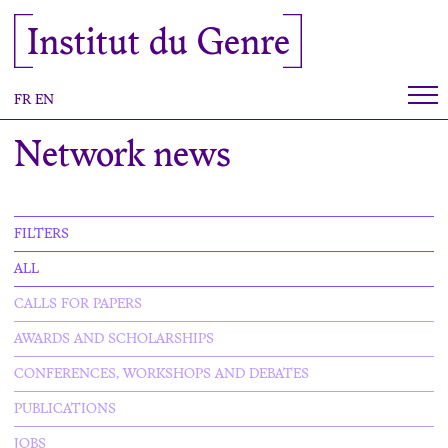
Cookies management panel
Institut du Genre
FR
EN
Network news
FILTERS
ALL
CALLS FOR PAPERS
AWARDS AND SCHOLARSHIPS
CONFERENCES, WORKSHOPS AND DEBATES
PUBLICATIONS
JOBS