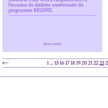
(bâtiment Max Weber, Amphithéâtre) à
l’occasion du dixième anniversaire du
programme REGINE.
[READ MORE]
1
…
15
16
17
18
19
20
21
22
23