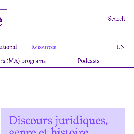
e
Search
ational
Resources
EN
rs (MA) programs
Podcasts
Discours juridiques,
genre et histoire