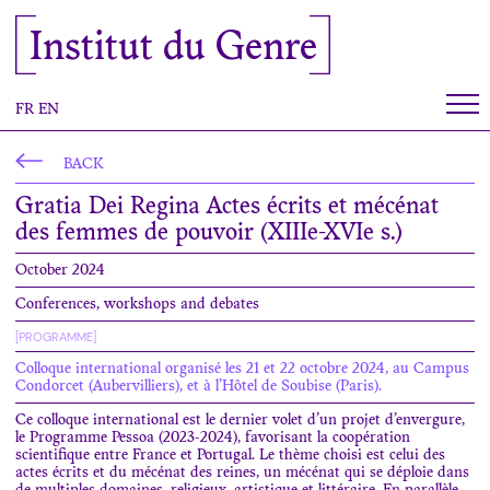
Cookies management panel
Institut du Genre
FR
EN
BACK
Gratia Dei Regina Actes écrits et mécénat
des femmes de pouvoir (XIIIe-XVIe s.)
October 2024
Conferences, workshops and debates
[PROGRAMME]
Colloque international organisé les 21 et 22 octobre 2024, au Campus
Condorcet (Aubervilliers), et à l’Hôtel de Soubise (Paris).
Ce colloque international est le dernier volet d’un projet d’envergure,
le Programme Pessoa (2023-2024), favorisant la coopération
scientifique entre France et Portugal. Le thème choisi est celui des
actes écrits et du mécénat des reines, un mécénat qui se déploie dans