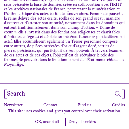
de multiples domaines, religieux, artistique et littéraire. En parallèle,
sera présentée la base de données créée en collaboration avec l’IRHT
et les Archives nationales de France, permettant la numérisation et
l’édition critique des actes écrits des souveraines. Femme de pouvoir,
la reine délivre des actes écrits, scellés de son grand sceau, manière
d’exercer et d’attester son autorité, notamment dans les domaines qui
entrent traditionnellement dans son champ d’action. « Dame de
cœur », elle s’investit dans des fondations religieuses et charitables
(hôpitaux, collèges…) et déploie un mécénat funéraire particulièrement
actif. Elles accumulèrent également un Trésor personnel, composé,
entre autres, de pièces orfévrées d’or et d’argent doré, serties de
pierres précieuses, qui participait de leur pouvoir. À travers l’examen
de ces actes et de ces objets, l’objectif est de réévaluer le rôle des
femmes de pouvoir dans le fonctionnement de l’État monarchique au
Moyen Âge.
Search
Newsletter
Contact
Find us
Credits
This site uses cookies and gives you control over their activation.
OK, accept all
Deny all cookies