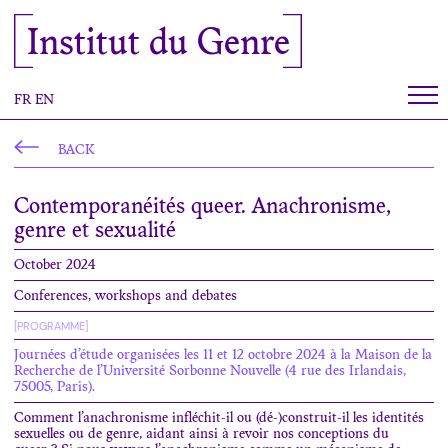
Cookies management panel
Institut du Genre
FR
EN
BACK
Contemporanéités queer. Anachronisme,
genre et sexualité
October 2024
Conferences, workshops and debates
[PROGRAMME]
Journées d’étude organisées les 11 et 12 octobre 2024 à la Maison de la
Recherche de l’Université Sorbonne Nouvelle (4 rue des Irlandais,
75005, Paris).
Comment l’anachronisme infléchit-il ou (dé-)construit-il les identités
sexuelles ou de genre, aidant ainsi à revoir nos conceptions du