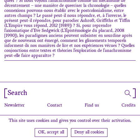
queer ? Si nous voyons l’anachronisme comme un mécanisme de
décentrement – une manière de queeriser la chronologie – quelles
connexions pouvons-nous établir avec le postcolonialisme, entre
autres champs ? Le passé peut-il nous répondre, et, à l’inverse, le
présent peut-il répondre, pour parodier Ashroft, Griffiths et Tiffin
(
L’Empire vous répond
, 2012 [1989]) ? Si, pour reprendre
l’axiomatique d’Eve Sedgwick (
L’Épistémologie du placard
, 2008
[1990]), les paradigmes anciens peuvent subsister en sourdine après
que de nouveaux ont émergé, comment les glissements temporels
informent-ils nos manières de lire et nos expériences vécues ? Quelles
conjonctions entre textes et théories l’exploration de l’anachronisme
peut-elle faire apparaître ?
Search
Newsletter
Contact
Find us
Credits
This site uses cookies and gives you control over their activation.
OK, accept all
Deny all cookies