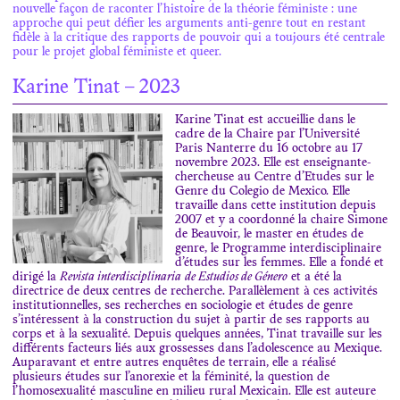
nouvelle façon de raconter l’histoire de la théorie féministe : une
approche qui peut défier les arguments anti-genre tout en restant
fidèle à la critique des rapports de pouvoir qui a toujours été centrale
pour le projet global féministe et queer.
Karine Tinat – 2023
Karine Tinat est accueillie dans le
cadre de la Chaire par l’Université
Paris Nanterre du 16 octobre au 17
novembre 2023.
Elle est enseignante-
chercheuse au Centre d’Etudes sur le
Genre du Colegio de Mexico. Elle
travaille dans cette institution depuis
2007 et y a coordonné la chaire Simone
de Beauvoir, le master en études de
genre, le Programme interdisciplinaire
d’études sur les femmes. Elle a fondé et
dirigé la
Revista interdisciplinaria
de Estudios de Género
et a été la
directrice de deux centres de recherche.
Parallèlement à ces activités
institutionnelles, ses recherches en sociologie et études de genre
s’intéressent à la construction du sujet à partir de ses rapports au
corps et à la sexualité. Depuis quelques années, Tinat travaille sur les
différents facteurs liés aux grossesses dans l’adolescence au Mexique.
Auparavant et entre autres enquêtes de terrain, elle a réalisé
plusieurs études sur l’anorexie et la féminité, la question de
l’homosexualité masculine en milieu rural Mexicain.
Elle est auteure