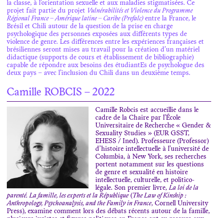
la classe, à l’orientation sexuelle et aux maladies stigmatisées. Ce
projet fait partie du projet
Vulnérabilités et Violence du Programme
Régional France – Amérique latine – Caribe (Prefalc)
entre la France, le
Brésil et Chili autour de la question de la prise en charge
psychologique des personnes exposées aux différents types de
violence de genre. Les différences entre les expériences françaises et
brésiliennes seront mises au travail pour la création d’un matériel
didactique (supports de cours et établissement de bibliographie)
capable de répondre aux besoins des étudiantEs de psychologue des
deux pays – avec l’inclusion du Chili dans un deuxième temps.
Camille ROBCIS – 2022
Camille Robcis est accueillie dans le
cadre de la Chaire par l’École
Universitaire de Recherche « Gender &
Sexuality Studies » (EUR GSST,
EHESS / Ined). Professeure (Professor)
d’histoire intellectuelle à l’université de
Columbia, à New York, ses recherches
portent notamment sur les questions
de genre et sexualité en histoire
intellectuelle, culturelle, et politico-
légale. Son premier livre,
La loi de la
parenté. La famille, les experts et la République
(
The Law of Kinship :
Anthropology, Psychoanalysis, and the Family in France
, Cornell University
Press), examine comment lors des débats récents autour de la famille,