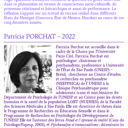
s’agit également d’analyser comment la question du genre intervient
dans ce phénomène en termes de construction socio-culturelle, de
processus relationnel et hiérarchique et aussi de performance. La
réflexion s’appuie sur un travail de terrain réalisé dans différents
États du Mexique (Guerrero, État de Mexico, Morelos) au cours de ces
cinq dernières années.
Patricia PORCHAT – 2022
Patricia Porchat est accueillie dans le
cadre de la Chaire par l’Université
Paris Cité. Patricia Porchat est
psychologue clinicienne et
psychanalyste, professeure à Université
de l’État de São Paulo (UNESP) –
Brésil, chercheuse au Centre d’études
et recherches en psychanalyse
(NEEPPSICA) de l’ UNESP, à la
Clinique Psychanalytique pour
adolescents trans et non-binaires du
Département de Psychologie de l’UNESP et au Centre pour les droits
humains et la santé de la population LGBT (NUDHES), de la Faculté
des Sciences Médicales à São Paulo. Elle est directrice de thèses dans
le Programme de Recherches en Éducation Sexuelle et dans le
Programme de Recherches en Psychologie du Développement de
l’UNESP. Elle est l’auteure des livres
Freud et l’ épreuve de realité
(Casa do
Psicólogo/Fapesp, 2005), et
Psychanalyse et transexualisme : déconstruire les