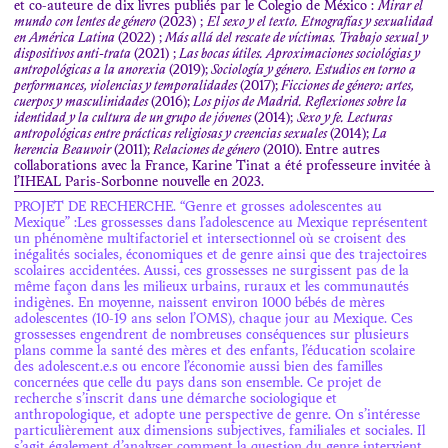
et co-auteure de dix livres publiés par le Colegio de México :
Mirar el
mundo con lentes de género
(2023) ;
El sexo y el texto. Etnografías y sexualidad
en América Latina
(2022) ;
Más allá del rescate de víctimas. Trabajo sexual y
dispositivos anti-trata
(2021) ;
Las bocas útiles. Aproximaciones sociológias y
antropológicas a la anorexia
(2019);
Sociología y género. Estudios en torno a
performances, violencias y temporalidades
(2017);
Ficciones de género: artes,
cuerpos y masculinidades
(2016);
Los pijos de Madrid. Reflexiones sobre la
identidad y la cultura de un grupo de jóvenes
(2014);
Sexo y fe. Lecturas
antropológicas entre prácticas religiosas y creencias sexuales
(2014);
La
herencia Beauvoir
(2011);
Relaciones de género
(2010).
Entre autres
collaborations avec la France, Karine Tinat a été professeure invitée à
l’IHEAL Paris-Sorbonne nouvelle en 2023.
PROJET DE RECHERCHE. “Genre et grosses adolescentes au
Mexique” :Les grossesses dans l’adolescence au Mexique représentent
un phénomène multifactoriel et intersectionnel où se croisent des
inégalités sociales, économiques et de genre ainsi que des trajectoires
scolaires accidentées. Aussi, ces grossesses ne surgissent pas de la
même façon dans les milieux urbains, ruraux et les communautés
indigènes. En moyenne, naissent environ 1000 bébés de mères
adolescentes (10-19 ans selon l’OMS), chaque jour au Mexique. Ces
grossesses engendrent de nombreuses conséquences sur plusieurs
plans comme la santé des mères et des enfants, l’éducation scolaire
des adolescent.e.s ou encore l’économie aussi bien des familles
concernées que celle du pays dans son ensemble. Ce projet de
recherche s’inscrit dans une démarche sociologique et
anthropologique, et adopte une perspective de genre. On s’intéresse
particulièrement aux dimensions subjectives, familiales et sociales. Il