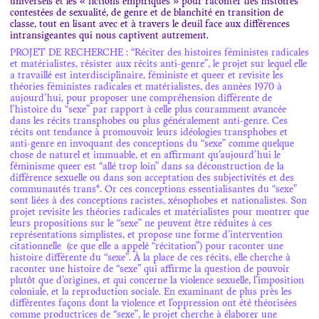
universels et les « fictions empiriques » pour raconter des histoires
contestées de sexualité, de genre et de blanchité en transition de
classe, tout en lisant avec et à travers le deuil face aux différences
intransigeantes qui nous captivent autrement.
PROJET DE RECHERCHE : “Réciter des histoires féministes radicales
et matérialistes, résister aux récits anti-genre”, le projet sur lequel elle
a travaillé est interdisciplinaire, féministe et queer et revisite les
théories féministes radicales et matérialistes, des années 1970 à
aujourd’hui, pour proposer une compréhension différente de
l’histoire du “sexe” par rapport à celle plus couramment avancée
dans les récits transphobes ou plus généralement anti-genre. Ces
récits ont tendance à promouvoir leurs idéologies transphobes et
anti-genre en invoquant des conceptions du “sexe” comme quelque
chose de naturel et immuable, et en affirmant qu’aujourd’hui le
féminisme queer est “allé trop loin” dans sa déconstruction de la
différence sexuelle ou dans son acceptation des subjectivités et des
communautés trans*. Or ces conceptions essentialisantes du “sexe”
sont liées à des conceptions racistes, xénophobes et nationalistes. Son
projet revisite les théories radicales et matérialistes pour montrer que
leurs propositions sur le “sexe” ne peuvent être réduites à ces
représentations simplistes, et propose une forme d’intervention
citationnelle (ce que elle a appelé “récitation”) pour raconter une
histoire différente du “sexe”. À la place de ces récits, elle cherche à
raconter une histoire de “sexe” qui affirme la question de pouvoir
plutôt que d’origines, et qui concerne la violence sexuelle, l’imposition
coloniale, et la reproduction sociale. En examinant de plus près les
différentes façons dont la violence et l’oppression ont été théorisées
comme productrices de “sexe”, le projet cherche à élaborer une