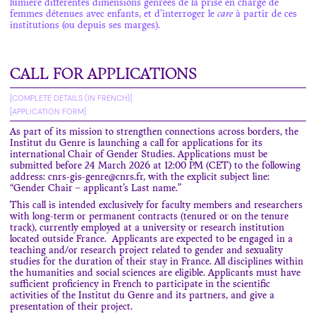
lumière différentes dimensions genrées de la prise en charge de
femmes détenues avec enfants, et d’interroger le
care
à partir de ces
institutions (ou depuis ses marges).
CALL FOR APPLICATIONS
[COMPLETE DETAILS (IN FRENCH)]
[APPLICATION FORM]
As part of its mission to strengthen connections across borders, the
Institut du Genre is launching a call for applications for its
international Chair of Gender Studies. Applications must be
submitted before
24 March 2026 at 12:00 PM (CET)
to the following
address:
cnrs-gis-genre@cnrs.fr
, with the explicit subject line:
“Gender Chair – applicant’s Last name.”
This call is intended
exclusively for faculty members and researchers
with long-term or permanent contracts (tenured or on the tenure
track)
, currently employed at a university or research institution
located outside France.
Applicants are expected to be engaged in a
teaching and/or research project related to gender and sexuality
studies for the duration of their stay in France. All disciplines within
the humanities and social sciences are eligible. Applicants must have
sufficient proficiency in French to participate in the scientific
activities of the Institut du Genre and its partners, and give a
presentation of their project.