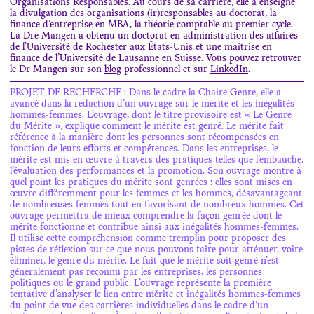
Organisations Responsables. Au cours de sa carrière, elle a enseigné
la divulgation des organisations (ir)responsables au doctorat, la
finance d’entreprise en MBA, la théorie comptable au premier cycle.
La Dre Mangen a obtenu un doctorat en administration des affaires
de l’Université de Rochester aux États-Unis et une maîtrise en
finance de l’Université de Lausanne en Suisse. Vous pouvez retrouver
le Dr Mangen sur son
blog
professionnel et sur
LinkedIn
.
PROJET DE RECHERCHE : Dans le cadre la Chaire Genre, elle a
avancé dans la rédaction d’un ouvrage sur le mérite et les inégalités
hommes-femmes. L’ouvrage, dont le titre provisoire est « Le Genre
du Mérite », explique comment le mérite est genré. Le mérite fait
référence à la manière dont les personnes sont récompensées en
fonction de leurs efforts et compétences. Dans les entreprises, le
mérite est mis en œuvre à travers des pratiques telles que l’embauche,
l’évaluation des performances et la promotion. Son ouvrage montre à
quel point les pratiques du mérite sont genrées : elles sont mises en
œuvre différemment pour les femmes et les hommes, désavantageant
de nombreuses femmes tout en favorisant de nombreux hommes. Cet
ouvrage permettra de mieux comprendre la façon genrée dont le
mérite fonctionne et contribue ainsi aux inégalités hommes-femmes.
Il utilise cette compréhension comme tremplin pour proposer des
pistes de réflexion sur ce que nous pouvons faire pour atténuer, voire
éliminer, le genre du mérite. Le fait que le mérite soit genré n’est
généralement pas reconnu par les entreprises, les personnes
politiques ou le grand public. L’ouvrage représente la première
tentative d’analyser le lien entre mérite et inégalités hommes-femmes
du point de vue des carrières individuelles dans le cadre d’un