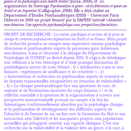
genres et les pathologies avec Judith Butler
(Juruá ,2014), et co-
organisatrice de l’ouvrage
Psychanalyse et genre : récits féministes et queer au
Brésil et en Argentine
(Calligraphie ,2018). Elle a déjà réalisé au
Département d’Etudes Psychanalytiques (IHSS – Univeristé Paris
Diderot) en 2019 un projet financé par la FAPESP intitulé «
Identités
non-binaires. Une approche psychanalytique avec perspectives féministes
».
PROJET DE RECHERCHE :
Les enjeux psychiques et sociaux de la prise en
charge de certaines populations stigmatisées au Brésil et en France
. Mon projet
de recherche prendra en compte mon expérience comme psychologue
clinicienne et psychanalyste auprès de personnes gays, lesbiennes,
non-binaires, trans et intersexe à la clinique du Département de
Psychologie de l’UNESP au Brésil depuis 2013. Il s’agira de développer
une réflexion à la fois théorique et à visée pratique (formation de
psychologues) autour de trois thèmes : 1) « Adolescents trans et non
binaires : expériences de souffrance et de créativité » ; 2)
« Interventions et recherches en psychanalyse auprès de travestis et
de femmes transsexuelles séropositives en situation de vulnérabilité »
; 3) « La clinique psychanalytique face aux questions de race, de
sexisme et de l’érotisation excessive du corps féminin » ; et de
réfléchir ensemble à la question de la stigmatisation à travers une
perspective intersectionnelle prenant en compte à la fois les
thématiques traditionnellement abordées par la psychologie clinique
et la psychanalyse (le développement des différents aspects de
l’identité et de l’estime de soi, en lien avec la formation du Moi et son
interaction avec l’altérité) et les marqueurs propres aux populations
accueillies qui échappent souvent aux regards cliniques. C’est une
recherche sur la vulnérabilité et la violence liées au genre, à la race, à