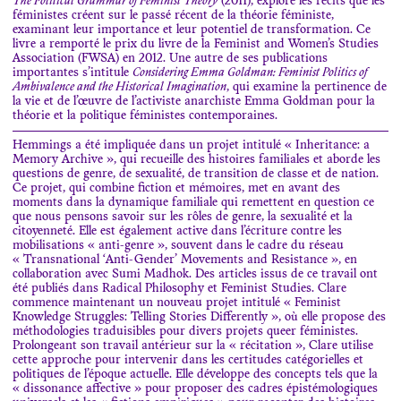
The Political Grammar of Feminist Theory
(2011), explore les récits que les
féministes créent sur le passé récent de la théorie féministe,
examinant leur importance et leur potentiel de transformation. Ce
livre a remporté le prix du livre de la Feminist and Women’s Studies
Association (FWSA) en 2012. Une autre de ses publications
importantes s’intitule
Considering Emma Goldman: Feminist Politics of
Ambivalence and the Historical Imagination
, qui examine la pertinence de
la vie et de l’œuvre de l’activiste anarchiste Emma Goldman pour la
théorie et la politique féministes contemporaines.
Hemmings a été impliquée dans un projet intitulé « Inheritance: a
Memory Archive », qui recueille des histoires familiales et aborde les
questions de genre, de sexualité, de transition de classe et de nation.
Ce projet, qui combine fiction et mémoires, met en avant des
moments dans la dynamique familiale qui remettent en question ce
que nous pensons savoir sur les rôles de genre, la sexualité et la
citoyenneté. Elle est également active dans l’écriture contre les
mobilisations « anti-genre », souvent dans le cadre du réseau
« Transnational ‘Anti-Gender’ Movements and Resistance », en
collaboration avec Sumi Madhok. Des articles issus de ce travail ont
été publiés dans Radical Philosophy et Feminist Studies. Clare
commence maintenant un nouveau projet intitulé « Feminist
Knowledge Struggles: Telling Stories Differently », où elle propose des
méthodologies traduisibles pour divers projets queer féministes.
Prolongeant son travail antérieur sur la « récitation », Clare utilise
cette approche pour intervenir dans les certitudes catégorielles et
politiques de l’époque actuelle. Elle développe des concepts tels que la
« dissonance affective » pour proposer des cadres épistémologiques