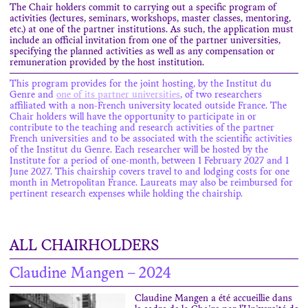
The Chair holders commit to carrying out a
specific program of
activities
(lectures, seminars, workshops, master classes, mentoring,
etc.) at one of the partner institutions. As such, the application must
include an
official invitation
from one of the partner universities,
specifying the planned activities as well as any compensation or
remuneration provided by the host institution.
This program provides for the joint hosting, by the Institut du
Genre and
one of its partner universities
, of
two researchers
affiliated with a non-French university located outside France
. The
Chair holders will have the opportunity to participate in or
contribute to the teaching and research activities of the partner
French universities and to be associated with the scientific activities
of the Institut du Genre. Each researcher will be hosted by the
Institute for a period of
one-month
, between
1 February 2027 and 1
June 2027
. This chairship covers travel to and lodging costs for one
month in Metropolitan France. Laureats may also be reimbursed for
pertinent research expenses while holding the chairship.
ALL CHAIRHOLDERS
Claudine Mangen – 2024
Claudine Mangen a été accueillie dans