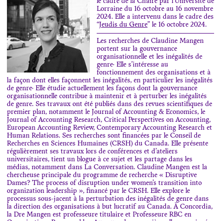
le cadre de la Chaire par l’Université de
Lorraine du 16 octobre au 16 novembre
2024. Elle a intervenu dans le cadre des
“
Jeudis du Genre
” le 16 octobre 2024.
Les recherches de Claudine Mangen
portent sur la gouvernance
organisationnelle et les inégalités de
genre.. Elle s’intéresse au
fonctionnement des organisations et à
la façon dont elles façonnent les inégalités, en particulier les inégalités
de genre.. Elle étudie actuellement les façons dont la gouvernance
organisationnelle contribue à maintenir et à perturber les inégalités
de genre. Ses travaux ont été publiés dans des revues scientifiques de
premier plan, notamment le Journal of Accounting & Economics, le
Journal of Accounting Research, Critical Perspectives on Accounting,
European Accounting Review, Contemporary Accounting Research et
Human Relations. Ses recherches sont financées par le Conseil de
Recherches en Sciences Humaines (CRSH) du Canada. Elle présente
régulièrement ses travaux lors de conférences et d’ateliers
universitaires, tient un blogue à ce sujet et les partage dans les
médias, notamment dans La Conversation. Claudine Mangen est la
chercheuse principale du programme de recherche « Disruptive
Dames? The process of disruption under women’s transition into
organization leadership », financé par le CRSH. Elle explore le
processus sous-jacent à la perturbation des inégalités de genre dans
la direction des organisations à but lucratif au Canada. À Concordia,
la Dre Mangen est professeure titulaire et Professeure RBC en