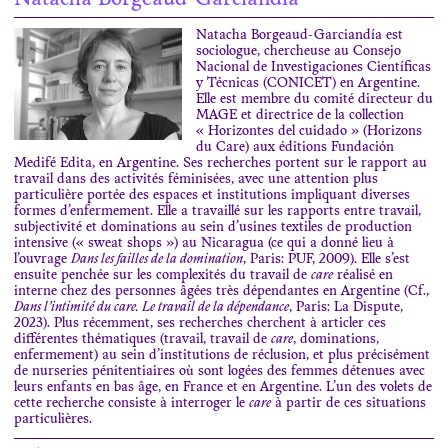
Natacha Borgeaud-Garciandía
Natacha Borgeaud-Garciandía est
sociologue, chercheuse au Consejo
Nacional de Investigaciones Científicas
y Técnicas (CONICET) en Argentine.
Elle est membre du comité directeur du
MAGE et directrice de la collection
« Horizontes del cuidado » (Horizons
du Care) aux éditions Fundación
Medifé Edita, en Argentine. Ses recherches portent sur le rapport au
travail dans des activités féminisées, avec une attention plus
particulière portée des espaces et institutions impliquant diverses
formes d’enfermement. Elle a travaillé sur les rapports entre travail,
subjectivité et dominations au sein d’usines textiles de production
intensive (« sweat shops ») au Nicaragua (ce qui a donné lieu à
l’ouvrage
Dans les failles de la domination
, Paris: PUF, 2009). Elle s’est
ensuite penchée sur les complexités du travail de
care
réalisé en
interne chez des personnes âgées très dépendantes en Argentine (Cf.,
Dans l’intimité du care. Le travail de la dépendance
, Paris: La Dispute,
2023). Plus récemment, ses recherches cherchent à articler ces
différentes thématiques (travail, travail de
care
, dominations,
enfermement) au sein d’institutions de réclusion, et plus précisément
de nurseries pénitentiaires où sont logées des femmes détenues avec
leurs enfants en bas âge, en France et en Argentine. L’un des volets de
cette recherche consiste à interroger le
care
à partir de ces situations
particulières.