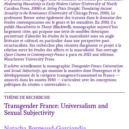
Moderating Masculinity in Early Modern Culture
(University of North
Carolina Press, 2006) et
Setting Plato Straight: Translating Ancient
Sexuality in the Renaissance
(University of Chicago Press, 2016). Le
professeur Reeser mène également des travaux dans le domaine des
études contemporaines sur le genre et les sexualités. En 2010, il a
publié
Masculinities in Theory
(Blackwell), monographie aujourd’hui
largement citée, qui propose une série de modèles théoriques
permettant d’aborder les études de la masculinité sous un angle
littéraire et culturel, en particulier dans une perspective post-
structuraliste. Ses recherches plus récentes élargissent ce projet à la
relation entre les études des affects et la masculinité. Son ouvrage
Queer Cinema in Contemporary France
a paru en 2013 aux éditions
Manchester University Press.
Il achève actuellement la monographie
Transgender France: Universalism
and Sexual Subjectivity
, qui examine la manière dont l’émergence et le
développement de la catégorie transgenre/transsexuel en France —
amorcés dans les années 1950 — s’articulent avec les conceptions
politiques du citoyen « universaliste ».
THÈME DE RECHERCHE
Transgender France: Universalism and
Sexual Subjectivity