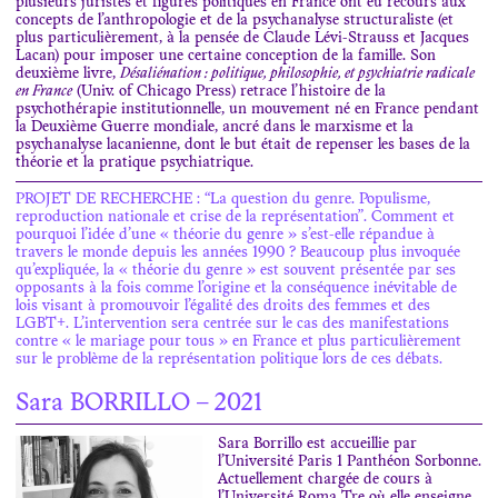
plusieurs juristes et figures politiques en France ont eu recours aux
concepts de l’anthropologie et de la psychanalyse structuraliste (et
plus particulièrement, à la pensée de Claude Lévi-Strauss et Jacques
Lacan) pour imposer une certaine conception de la famille. Son
deuxième livre,
Désaliénation : politique, philosophie, et psychiatrie radicale
en France
(Univ. of Chicago Press) retrace l’histoire de la
psychothérapie institutionnelle, un mouvement né en France pendant
la Deuxième Guerre mondiale, ancré dans le marxisme et la
psychanalyse lacanienne, dont le but était de repenser les bases de la
théorie et la pratique psychiatrique.
PROJET DE RECHERCHE : “La question du genre. Populisme,
reproduction nationale et crise de la représentation”. Comment et
pourquoi l’idée d’une « théorie du genre » s’est-elle répandue à
travers le monde depuis les années 1990 ? Beaucoup plus invoquée
qu’expliquée, la « théorie du genre » est souvent présentée par ses
opposants à la fois comme l’origine et la conséquence inévitable de
lois visant à promouvoir l’égalité des droits des femmes et des
LGBT+. L’intervention sera centrée sur le cas des manifestations
contre « le mariage pour tous » en France et plus particulièrement
sur le problème de la représentation politique lors de ces débats.
Sara BORRILLO – 2021
Sara Borrillo est accueillie par
l’Université Paris 1 Panthéon Sorbonne.
Actuellement chargée de cours à