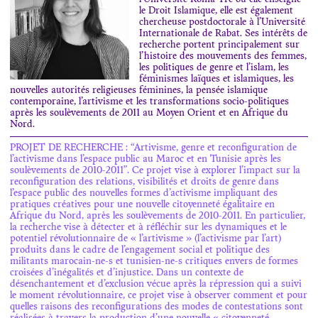
l’Université Roma Tre où elle enseigne
le Droit Islamique, elle est également
chercheuse postdoctorale à l’Université
Internationale de Rabat. Ses intérêts de
recherche portent principalement sur
l’histoire des mouvements des femmes,
les politiques de genre et l’islam, les
féminismes laïques et islamiques, les
nouvelles autorités religieuses féminines, la pensée islamique
contemporaine, l’artivisme et les transformations socio-politiques
après les soulèvements de 2011 au Moyen Orient et en Afrique du
Nord.
PROJET DE RECHERCHE : “Artivisme, genre et reconfiguration de
l’activisme dans l’espace public au Maroc et en Tunisie après les
soulèvements de 2010-2011”. Ce projet vise à explorer l’impact sur la
reconfiguration des relations, visibilités et droits de genre dans
l’espace public des nouvelles formes d’activisme impliquant des
pratiques créatives pour une nouvelle citoyenneté égalitaire en
Afrique du Nord, après les soulèvements de 2010-2011. En particulier,
la recherche vise à détecter et à réfléchir sur les dynamiques et le
potentiel révolutionnaire de « l’artivisme » (l’activisme par l’art)
produits dans le cadre de l’engagement social et politique des
militants marocain-ne-s et tunisien-ne-s critiques envers de formes
croisées d’inégalités et d’injustice. Dans un contexte de
désenchantement et d’exclusion vécue après la répression qui a suivi
le moment révolutionnaire, ce projet vise à observer comment et pour
quelles raisons des reconfigurations des modes de contestations sont