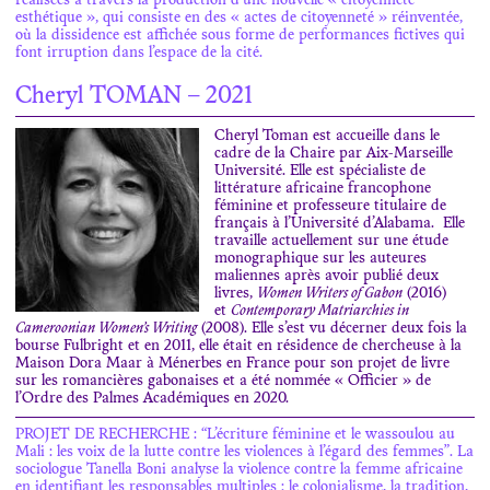
réalisées à travers la production d’une nouvelle « citoyenneté
esthétique », qui consiste en des « actes de citoyenneté » réinventée,
où la dissidence est affichée sous forme de performances fictives qui
font irruption dans l’espace de la cité.
Cheryl TOMAN – 2021
Cheryl Toman est accueille dans le
cadre de la Chaire par Aix-Marseille
Université. Elle est spécialiste de
littérature africaine francophone
féminine et professeure titulaire de
français à l’Université d’Alabama. Elle
travaille actuellement sur une étude
monographique sur les auteures
maliennes après avoir publié deux
livres,
Women Writers of Gabon
(2016)
et
Contemporary Matriarchies in
Cameroonian Women’s Writing
(2008). Elle s’est vu décerner deux fois la
bourse Fulbright et en 2011, elle était en résidence de chercheuse à la
Maison Dora Maar à Ménerbes en France pour son projet de livre
sur les romancières gabonaises et a été nommée « Officier » de
l’Ordre des Palmes Académiques en 2020.
PROJET DE RECHERCHE : “L’écriture féminine et le wassoulou au
Mali : les voix de la lutte contre les violences à l’égard des femmes”. La
sociologue Tanella Boni analyse la violence contre la femme africaine
en identifiant les responsables multiples : le colonialisme, la tradition,