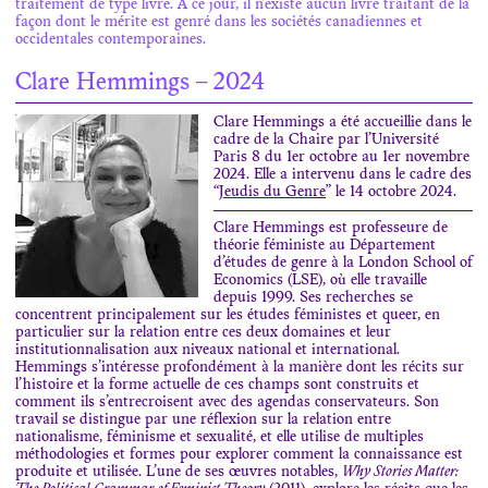
traitement de type livre. À ce jour, il n’existe aucun livre traitant de la
façon dont le mérite est genré dans les sociétés canadiennes et
occidentales contemporaines.
Clare Hemmings – 2024
Clare Hemmings a été accueillie dans le
cadre de la Chaire par l’Université
Paris 8 du 1er octobre au 1er novembre
2024. Elle a intervenu dans le cadre des
“
Jeudis du Genre
” le 14 octobre 2024.
Clare Hemmings est professeure de
théorie féministe au Département
d’études de genre à la London School of
Economics (LSE), où elle travaille
depuis 1999. Ses recherches se
concentrent principalement sur les études féministes et queer, en
particulier sur la relation entre ces deux domaines et leur
institutionnalisation aux niveaux national et international.
Hemmings s’intéresse profondément à la manière dont les récits sur
l’histoire et la forme actuelle de ces champs sont construits et
comment ils s’entrecroisent avec des agendas conservateurs. Son
travail se distingue par une réflexion sur la relation entre
nationalisme, féminisme et sexualité, et elle utilise de multiples
méthodologies et formes pour explorer comment la connaissance est
produite et utilisée. L’une de ses œuvres notables,
Why Stories Matter: