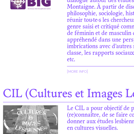
dialogue autour des études
Montaigne. À partir de disci
philosophie, sociologie, his
réunir tou·te·s les cherche
genre saisi et critiqué com
de féminin et de masculin 
appréhendé dans une perspe
imbrications avec d’autres
classe, les rapports sociaux
etc.
[MORE INFO]
CIL (Cultures et Images L
Le CIL a pour objectif de 
(re)connaître, de se faire 
donner aux études lesbienn
en cultures visuelles.