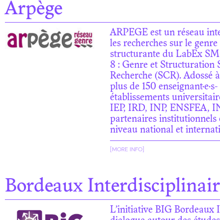
Arpège
ARPEGE est un réseau inte
les recherches sur le genre
structurante du LabEx SMS
8 : Genre et Structuration 
Recherche (SCR). Adossé à 
plus de 150 enseignant·e·s- 
établissements universita
IEP, IRD, INP, ENSFEA, I
partenaires institutionnels 
niveau national et internat
[MORE INFO]
Bordeaux Interdisciplinai
L’initiative BIG Bordeaux I