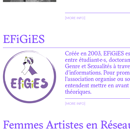
[MORE INFO]
EFiGiES
Créée en 2003, EFiGiES est 
entre étudiant·e·s, doctoran
Genre et Sexualités à trav
d’informations. Pour promo
l’association organise ou s
entendent mettre en avant l
théoriques.
[MORE INFO]
Femmes Artistes en Résea