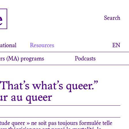
e
Search
ational
Resources
EN
rs (MA) programs
Podcasts
 That’s what’s queer.”
tur au queer
itude queer » ne soit pas toujours formulée telle