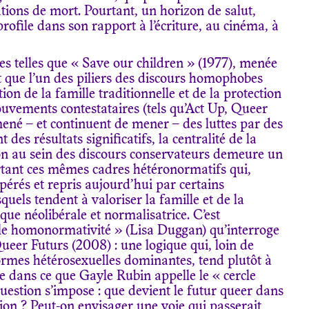
sations de mort. Pourtant, un horizon de salut,
 profile dans son rapport à l’écriture, au cinéma, à
telles que « Save our children » (1977), menée
t que l’un des piliers des discours homophobes
tion de la famille traditionnelle et de la protection
ouvements contestataires (tels qu’Act Up, Queer
mené – et continuent de mener – des luttes par des
des résultats significatifs, la centralité de la
ion au sein des discours conservateurs demeure un
rtant ces mêmes cadres hétéronormatifs qui,
érés et repris aujourd’hui par certains
ls tendent à valoriser la famille et de la
ue néolibérale et normalisatrice. C’est
le homonormativité » (Lisa Duggan) qu’interroge
ueer Futurs (2008) : une logique qui, loin de
ormes hétérosexuelles dominantes, tend plutôt à
ire dans ce que Gayle Rubin appelle le « cercle
uestion s’impose : que devient le futur queer dans
ion ? Peut-on envisager une voie qui passerait