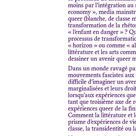
moins par l’intégration au
economy », media mainstrea
queer (blanche, de classe 
transformation de la rhétor
« l’enfant en danger » ? Que
processus de transformati
« horizon » ou comme « all
littérature et les arts co
dessiner un avenir queer m
Dans un monde ravagé par l
mouvements fascistes aux q
difficile d’imaginer un av
marginalisées et leurs droi
lorsqu’aux expériences quee
tant que troisième axe de 
expériences queer de la fini
Comment la littérature et le
prisme d’expériences de vi
classe, la transidentité ou 