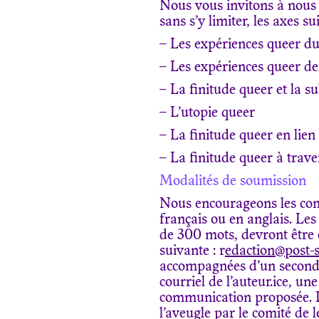
Nous vous invitons à nous 
sans s’y limiter, les axes su
– Les expériences queer du
– Les expériences queer de 
– La finitude queer et la su
– L’utopie queer
– La finitude queer en lien 
– La finitude queer à travers
Modalités de soumission
Nous encourageons les cont
français ou en anglais. L
de 300 mots, devront être
suivante : r
edaction@post-
accompagnées d’un second fi
courriel de l’auteur.ice, une
communication proposée. Le
l’aveugle par le comité de l