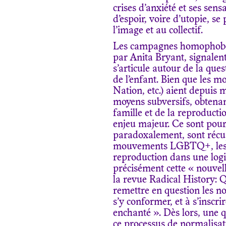
crises d’anxiété et ses sen
d’espoir, voire d’utopie, se
l’image et au collectif.
Les campagnes homophobes 
par Anita Bryant, signalen
s’articule autour de la ques
de l’enfant. Bien que les m
Nation, etc.) aient depuis 
moyens subversifs, obtenant 
famille et de la reproduct
enjeu majeur. Ce sont pou
paradoxalement, sont récup
mouvements LGBTQ+, lesque
reproduction dans une logiq
précisément cette « nouvel
la revue Radical History: Q
remettre en question les n
s’y conformer, et à s’inscr
enchanté ». Dès lors, une q
ce processus de normalisat