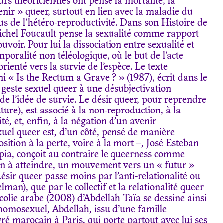
urs théoricien·nes ont pensé la mortalité, la
venir » queer, surtout en lien avec la maladie du
fus de l’hétéro-reproductivité. Dans son Histoire de
Michel Foucault pense la sexualité comme rapport
uvoir. Pour lui la dissociation entre sexualité et
oralité non téléologique, où le but de l’acte
rienté vers la survie de l’espèce. Le texte
 « Is the Rectum a Grave ? » (1987), écrit dans le
e geste sexuel queer à une désubjectivation
 de l’idée de survie. Le désir queer, pour reprendre
re), est associé à la non-reproduction, à la
lité, et, enfin, à la négation d’un avenir
exuel queer est, d’un côté, pensé de manière
ition à la perte, voire à la mort –, José Esteban
ia, conçoit au contraire le queerness comme
n à atteindre, un mouvement vers un « futur »
désir queer passe moins par l’anti-relationalité ou
elman), que par le collectif et la relationalité queer
lie arabe (2008) d’Abdellah Taïa se dessine ainsi
homosexuel, Abdellah, issu d’une famille
 marocain à Paris, qui porte partout avec lui ses