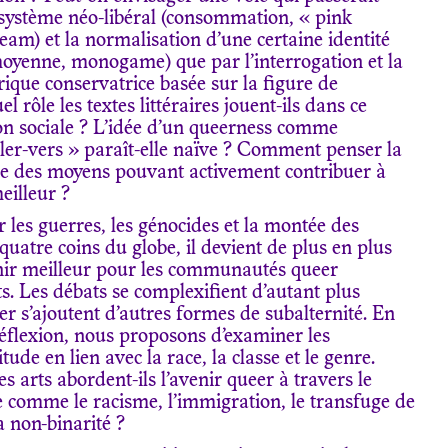
 système néo-libéral (consommation, « pink
m) et la normalisation d’une certaine identité
moyenne, monogame) que par l’interrogation et la
ique conservatrice basée sur la figure de
l rôle les textes littéraires jouent-ils dans ce
on sociale ? L’idée d’un queerness comme
er-vers » paraît-elle naïve ? Comment penser la
mme des moyens pouvant activement contribuer à
eilleur ?
es guerres, les génocides et la montée des
uatre coins du globe, il devient de plus en plus
enir meilleur pour les communautés queer
ts. Les débats se complexifient d’autant plus
r s’ajoutent d’autres formes de subalternité. En
réflexion, nous proposons d’examiner les
tude en lien avec la race, la classe et le genre.
s arts abordent-ils l’avenir queer à travers le
e comme le racisme, l’immigration, le transfuge de
la non-binarité ?