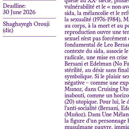
quelle au XXᵉ siècle, plusie
Deadline:
vulnérabilité et le « non-a
30 June 2026
sida, la mélancolie et le re
la sexualité (1976-1984), 
Shaghayegh Orouji
au corps, à la mort et au po
(dir.)
reproduction ouvre une temp
sexuel n’est pas forcément o
fondamental de Leo Bersani
contexte du sida, associe l
radicale, une mise en crise
Bersani et Edelman (No Futu
stérilité, au désir sans fina
symbolique. Si le plaisir s
négative – comme une expos
Munoz, dans Cruising Utop
inabouti, comme un horizo
(20) utopique. Pour lui, le 
l’anti-socialité (Bersani, Ed
(Muñoz). Dans Une Mélanco
la figure d’un personnage 
musulmane pauvre, immigré