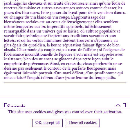
jardinage, les chevaux et un traité d’autourserie, ainsi qu’une foule de
recettes de cuisine et autres savoureuses astuces comme chasser les
puces des fourrures, faire passer du bœuf pour de la venaison d’ours,
ou changer du vin blanc en vin rouge. L’apprentissage des
bienséances sociales est au cœur de l’enseignement : elles semblent
même l’emporter sur les impératifs spirituels, infléchissement
remarquable dans un univers qui se laïcise, où culture populaire et
savoir-faire technique se frottent aux traditions savantes et aux
lettrés, et où les vertus humaines doivent trouver à s’épanouir au
plus épais du quotidien, la bonne réputation faisant figure de bien
absolu. L’harmonie du couple est au cœur de l’affaire ; si l’exigence de
l’obéissance inconditionnelle de l’épouse à son mari est rappelée avec
insistance, bien des nuances se glissent dans cette leçon subtile
empreinte de prévenance. Ainsi, en creux du vieux parchemin ne se
dessine pas seulement le contour de la parfaite Bourgeoise, mais
également l’aimable portrait d’un mari délicat, d’un prudhomme qui
nous a laissé l’exquis tableau d’une jeune femme du temps jadis.
Search
This site uses cookies and gives you control over their activation.
Newsletter
Contact
Find us
Credits
OK, accept all
Deny all cookies