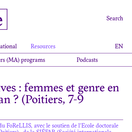
e
Search
ational
Resources
EN
rs (MA) programs
Podcasts
ives : femmes et genre en
an ? (Poitiers, 7-9
du FoReLLIS, avec le soutien de l’Ecole doctorale