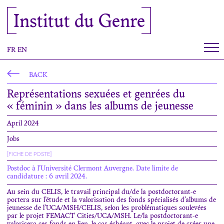
Cookies management panel
Institut du Genre
FR
EN
BACK
Représentations sexuées et genrées du
« féminin » dans les albums de jeunesse
April 2024
Jobs
[FICHE DE POSTE]
Postdoc à l’Université Clermont Auvergne. Date limite de
candidature : 6 avril 2024.
Au sein du CELIS, le travail principal du/de la postdoctorant-e
portera sur l’étude et la valorisation des fonds spécialisés d’albums de
jeunesse de l’UCA/MSH/CELIS, selon les problématiques soulevées
par le projet FEMACT Cities/UCA/MSH. Le/la postdoctorant-e