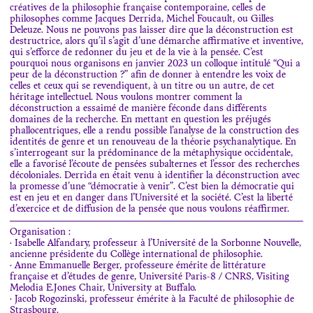
créatives de la philosophie française contemporaine, celles de
philosophes comme Jacques Derrida, Michel Foucault, ou Gilles
Deleuze. Nous ne pouvons pas laisser dire que la déconstruction est
destructrice, alors qu’il s’agit d’une démarche affirmative et inventive,
qui s’efforce de redonner du jeu et de la vie à la pensée. C’est
pourquoi nous organisons en janvier 2023 un colloque intitulé “Qui a
peur de la déconstruction ?” afin de donner à entendre les voix de
celles et ceux qui se revendiquent, à un titre ou un autre, de cet
héritage intellectuel. Nous voulons montrer comment la
déconstruction a essaimé de manière féconde dans différents
domaines de la recherche. En mettant en question les préjugés
phallocentriques, elle a rendu possible l’analyse de la construction des
identités de genre et un renouveau de la théorie psychanalytique. En
s’interrogeant sur la prédominance de la métaphysique occidentale,
elle a favorisé l’écoute de pensées subalternes et l’essor des recherches
décoloniales. Derrida en était venu à identifier la déconstruction avec
la promesse d’une “démocratie à venir”. C’est bien la démocratie qui
est en jeu et en danger dans l’Université et la société. C’est la liberté
d’exercice et de diffusion de la pensée que nous voulons réaffirmer.
Organisation :
·
Isabelle Alfandary, professeur à l’Université de la Sorbonne Nouvelle,
ancienne présidente du Collège international de philosophie.
·
Anne Emmanuelle Berger, professeure émérite de littérature
française et d’études de genre, Université Paris-8 / CNRS, Visiting
Melodia E.Jones Chair, University at Buffalo.
·
Jacob Rogozinski, professeur émérite à la Faculté de philosophie de
Strasbourg.