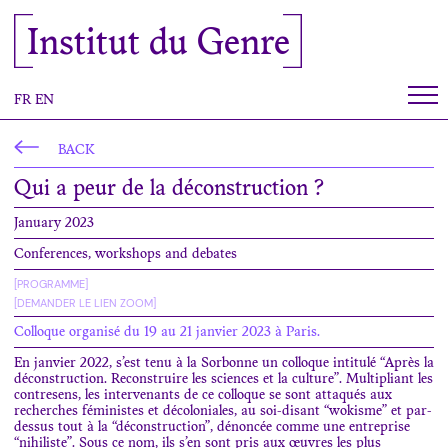
Cookies management panel
Institut du Genre
FR
EN
BACK
Qui a peur de la déconstruction ?
January 2023
Conferences, workshops and debates
[PROGRAMME]
[DEMANDER LE LIEN ZOOM]
Colloque organisé du 19 au 21 janvier 2023 à Paris.
En janvier 2022, s’est tenu à la Sorbonne un colloque intitulé “Après la
déconstruction. Reconstruire les sciences et la culture”. Multipliant les
contresens, les intervenants de ce colloque se sont attaqués aux
recherches féministes et décoloniales, au soi-disant “wokisme” et par-
dessus tout à la “déconstruction”, dénoncée comme une entreprise
“nihiliste”. Sous ce nom, ils s’en sont pris aux œuvres les plus