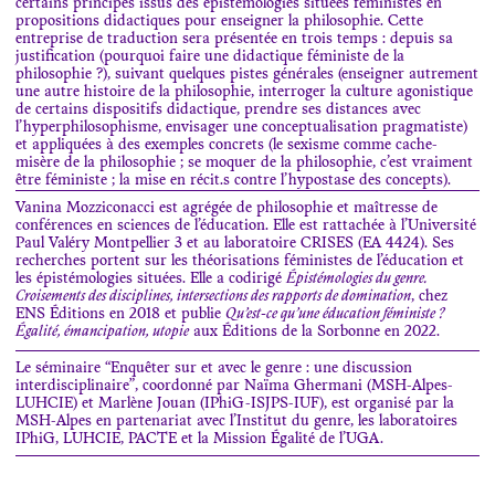
certains principes issus des épistémologies situées féministes en
propositions didactiques pour enseigner la philosophie. Cette
entreprise de traduction sera présentée en trois temps : depuis sa
justification (pourquoi faire une didactique féministe de la
philosophie ?), suivant quelques pistes générales (enseigner autrement
une autre histoire de la philosophie, interroger la culture agonistique
de certains dispositifs didactique, prendre ses distances avec
l’hyperphilosophisme, envisager une conceptualisation pragmatiste)
et appliquées à des exemples concrets (le sexisme comme cache-
misère de la philosophie ; se moquer de la philosophie, c’est vraiment
être féministe ; la mise en récit.s contre l’hypostase des concepts).
Vanina Mozziconacci est agrégée de philosophie et maîtresse de
conférences en sciences de l’éducation. Elle est rattachée à l’Université
Paul Valéry Montpellier 3 et au laboratoire CRISES (EA 4424). Ses
recherches portent sur les théorisations féministes de l’éducation et
les épistémologies situées. Elle a codirigé
Épistémologies du genre.
Croisements des disciplines, intersections des rapports de domination
, chez
ENS Éditions en 2018 et publie
Qu’est-ce qu’une éducation féministe ?
Égalité, émancipation, utopie
aux Éditions de la Sorbonne en 2022.
Le séminaire “Enquêter sur et avec le genre : une discussion
interdisciplinaire”, coordonné par Naïma Ghermani (MSH-Alpes-
LUHCIE) et Marlène Jouan (IPhiG-ISJPS-IUF), est organisé par la
MSH-Alpes en partenariat avec l’Institut du genre, les laboratoires
IPhiG, LUHCIE, PACTE et la Mission Égalité de l’UGA.