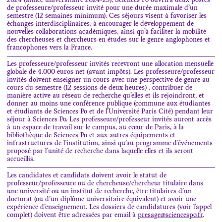
2024 (année universitaire 2024-25), Sciences Po ouvrira deux postes
de professeure/professeur invité pour une durée maximale d’un
semestre (12 semaines minimum). Ces séjours visent à favoriser les
échanges interdisciplinaires, à encourager le développement de
nouvelles collaborations académiques, ainsi qu’à faciliter la mobilité
des chercheuses et chercheurs en études sur le genre anglophones et
francophones vers la France.
Les professeure/professeur invités recevront une allocation mensuelle
globale de 4.000 euros net (avant impôts). Les professeure/professeur
invités doivent enseigner un cours avec une perspective de genre au
cours du semestre (12 sessions de deux heures) , contribuer de
manière active au réseau de recherche qu’elles et ils rejoindront, et
donner au moins une conférence publique (commune aux étudiantes
et étudiants de Sciences Po et de l’Université Paris Cité) pendant leur
séjour à Sciences Po. Les professeure/professeur invités auront accès
à un espace de travail sur le campus, au cœur de Paris, à la
bibliothèque de Sciences Po et aux autres équipements et
infrastructures de l’institution, ainsi qu’au programme d’événements
proposé par l’unité de recherche dans laquelle elles et ils seront
accueillis.
Les candidates et candidats doivent avoir le statut de
professeur/professeure ou de chercheuse/chercheur titulaire dans
une université ou un institut de recherche, être titulaires d’un
doctorat (ou d’un diplôme universitaire équivalent) et avoir une
expérience d’enseignement. Les dossiers de candidatures (voir l’appel
complet) doivent être adressées par email à
presage@sciencespo.fr
.