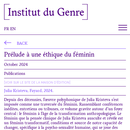
Cookies management panel
Institut du Genre
FR
EN
BACK
Prélude à une éthique du féminin
October 2024
Publications
[VOIR SUR LE SITE DE LA MAISON D'ÉDITION]
Julia Kristeva, Fayard, 2024.
Depuis des décennies, l’œuvre polyphonique de Julia Kristeva s’est
imposée comme une traversée du féminin. Rassemblant conférences
inédites, entretiens ou tribunes, ce volume gravite autour d’un foyer
central : le féminin à l’âge de la transformation anthropologique. Le
féminin que la pensée clinique de Julia Kristeva ausculte et révèle est
un féminin transformatif, conditions et source de notre capacité de
changer, spécifique à la psycho-sexualité humaine, qui se joue des