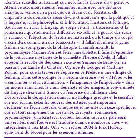
identités sexuelles autrement que ne le fait la théorie du « genre ».
Attentive aux mouvements féministes, mais avec une distance
analytique venue de sa pratique du divan et de l’écriture, elle
emprunte à de domaines aussi divers et mouvants que la politique et
la linguistique, la philosophie et la littérature, l’histoire et l’éthique.
Soucieuse de relier le langage au corps vivant, la théoricienne et la
romancière questionnent la différence sexuelle et la guerre des sexes,
la reliance et l’abjection de l’érotisme maternel, ou le temps du couple
« considéré comme un des beaux-arts ». Il fallait illuminer le génie
féminin en compagnie de la philosophe Hannah Arendt, la
psychanalyste Melanie Klein et l’écrivaine Colette. Il fallait s’éprendre
de la jouissance mystique de la carmélite Thérèse d’Avila. Il fallait
épouser la révolte du deuxième sexe avec Simone de Beauvoir, en
passant par Émilie du Châtelet, Olympe de Gouges et Madame
Roland, pour que la traversée s’épure en ce Prélude à une éthique du
féminin. Dans cette optique, le « besoin de croire » et « MeToo », les
« cas limites » et la sublimation, « l’imaginaire de l’impossible » dans
un monde sans Dieu, la chair des mots et des images, la souveraineté
du langage chez Saint-Simon ou l’emprise du nihilisme chez
Dostoïevski, la décapitation dans la mythologie grecque et le sacrifice
sur nos écrans, selon les œuvres des artistes contemporains,
s’éclairent de façon nouvelle. Chaque sujet invente son sexe spécifique,
qui est tout simplement sa créativité. Essayiste, romancière,
psychanalyste, Julia Kristeva, docteur honoris causa de plusieurs
universités, dont l’œuvre est traduite dans de nombreux pays – et
intégralement aux États-Unis –, a reçu en 2004 le Prix Holberg,
équivalent du Nobel pour les sciences humaines.