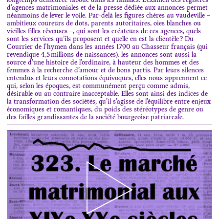
longtemps demeurée taboue dans les familles. L’examen des registres
d’agences matrimoniales et de la presse dédiée aux annonces permet
néanmoins de lever le voile. Par-delà les figures chères au vaudeville –
ambitieux coureurs de dots, parents autoritaires, oies blanches ou
vieilles filles rêveuses –, qui sont les créateurs de ces agences, quels
sont les services qu’ils proposent et quelle en est la clientèle ? Du
Courrier de l’hymen dans les années 1790 au Chasseur français (qui
revendique 4,5 millions de naissances), les annonces sont aussi la
source d’une histoire de l’ordinaire, à hauteur des hommes et des
femmes à la recherche d’amour et de bons partis. Par leurs silences
entendus et leurs connotations équivoques, elles nous apprennent ce
qui, selon les époques, est communément perçu comme admis,
désirable ou au contraire inacceptable. Elles sont ainsi des indices de
la transformation des sociétés, qu’il s’agisse de l’équilibre entre enjeux
économiques et romantiques, du poids des stéréotypes de genre ou
des failles grandissantes de la société bourgeoise patriarcale.