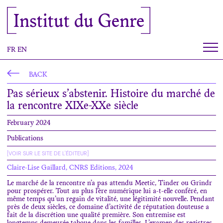
Cookies management panel
Institut du Genre
FR
EN
BACK
Pas sérieux s’abstenir. Histoire du marché de
la rencontre XIXe-XXe siècle
February 2024
Publications
[VOIR SUR LE SITE DE L'ÉDITEUR]
Claire-Lise Gaillard, CNRS Editions, 2024
Le marché de la rencontre n’a pas attendu Meetic, Tinder ou Grindr
pour prospérer. Tout au plus l’ère numérique lui a-t-elle conféré, en
même temps qu’un regain de vitalité, une légitimité nouvelle. Pendant
près de deux siècles, ce domaine d’activité de réputation douteuse a
fait de la discrétion une qualité première. Son entremise est