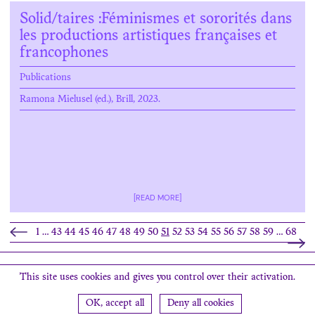
Solid/taires :Féminismes et sororités dans
les productions artistiques françaises et
francophones
Publications
Ramona Mielusel (ed.), Brill, 2023.
[READ MORE]
1
…
43
44
45
46
47
48
49
50
51
52
53
54
55
56
57
58
59
…
68
Search
This site uses cookies and gives you control over their activation.
OK, accept all
Deny all cookies
Newsletter
Contact
Find us
Credits