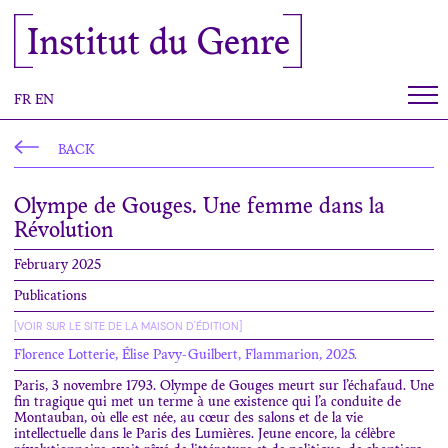
Cookies management panel
Institut du Genre
FR
EN
BACK
Olympe de Gouges. Une femme dans la
Révolution
February 2025
Publications
[VOIR SUR LE SITE DE LA MAISON D'ÉDITION]
Florence Lotterie, Élise Pavy-Guilbert, Flammarion, 2025.
Paris, 3 novembre 1793. Olympe de Gouges meurt sur l’échafaud. Une
fin tragique qui met un terme à une existence qui l’a conduite de
Montauban, où elle est née, au cœur des salons et de la vie
intellectuelle dans le Paris des Lumières. Jeune encore, la célèbre