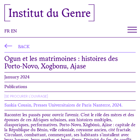
Cookies management panel
Institut du Genre
FR
EN
BACK
Ogun et les matrimoines : histoires des
Porto-Novo, Xogbonu, Ajase
January 2024
Publications
[SE PROCURER L'OUVRAGE]
Saskia Cousin, Presses Universitaires de Paris Nanterre, 2024.
Raconter les passés pour ouvrir l’avenir. C’est le rôle des mères et des
épouses de ces Afriques urbaines, aux histoires multiples,
diasporiques, performatives. Porto-Novo, Xògbónù, Ajàse : capitale de
la République du Bénin, ville coloniale, royaume ancien, cité fractale.
Circulant, combattant, commerçant, ses habitants s’installent avec