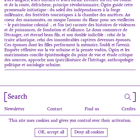
leurs langues, leurs mythes et leurs dieux. Divinité du fer, du conflit
et de la route, défricheur, principe révolutionnaire, Ògún guide cette
promenade initiatique : du soleil des indépendances à la forge
millénaire, des festivités touristiques à la chambre des ancêtres. Au
coeur des maisonnées, on moque l’amour du Blanc pour ses vieilleries
– le patrimoine colonial -, et l’on (se) raconte des histoires de violences
et de puissances, de fondation et d’alliance. Le doux commerce de
l’étranger, cet éternel beau-fils, et son double indicible : celui de la
traite atlantique, celui des innombrables captives devenues épouses.
Ces épouses dont les filles performent la mémoire, l’oubli et l’avenir.
Enquête réflexive sur la vie urbaine et la pensée vodún, Ògún et les
matrimoines concilie épistémologie du point de vue et étude critique
des sources, approche non (patri)linéaire de l’héritage, anthropologie
politique et sociologie urbaine.
Search
Newsletter
Contact
Find us
Credits
This site uses cookies and gives you control over their activation.
OK, accept all
Deny all cookies