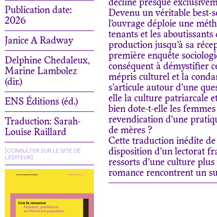
décline presque exclusive
Publication date:
Devenu un véritable best-se
2026
l’ouvrage déploie une métho
tenants et les aboutissants 
Janice A Radway
production jusqu’à sa réce
première enquête sociologiq
Delphine Chedaleux,
conséquent à démystifier ce
Marine Lambolez
mépris culturel et la cond
(dir.)
s’articule autour d’une que
elle la culture patriarcale 
ENS Éditions (éd.)
bien dote-t-elle les femmes
revendication d’une pratiq
Traduction: Sarah-
de mères ?
Louise Raillard
Cette traduction inédite de
[CONSULTER SUR LE SITE DE
disposition d’un lectorat 
L'ÉDITEUR]
ressorts d’une culture plus
romance rencontrent un su