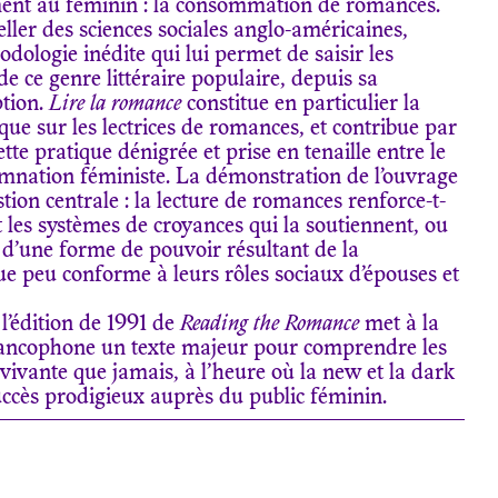
ment au féminin : la consommation de romances.
ller des sciences sociales anglo-américaines,
dologie inédite qui lui permet de saisir les
de ce genre littéraire populaire, depuis sa
ption.
Lire la romance
constitue en particulier la
ue sur les lectrices de romances, et contribue par
tte pratique dénigrée et prise en tenaille entre le
amnation féministe. La démonstration de l’ouvrage
stion centrale : la lecture de romances renforce-t-
et les systèmes de croyances qui la soutiennent, ou
 d’une forme de pouvoir résultant de la
ue peu conforme à leurs rôles sociaux d’épouses et
 l’édition de 1991 de
Reading the Romance
met à la
francophone un texte majeur pour comprendre les
 vivante que jamais, à l’heure où la new et la dark
ccès prodigieux auprès du public féminin.