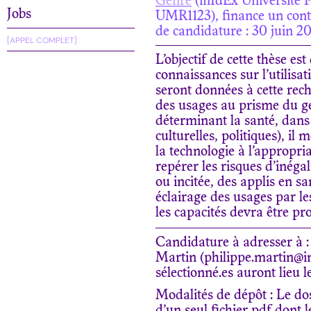
Genre
(inIdEx Université 
Jobs
UMR1123), finance un contra
de candidature : 30 juin 20
[APPEL COMPLET]
L’objectif de cette thèse e
connaissances sur l’utilisa
seront données à cette reche
des usages au prisme du g
déterminant la santé, dans 
culturelles, politiques), i
la technologie à l’appropri
repérer les risques d’inégal
ou incitée, des applis en s
éclairage des usages par le
les capacités devra être pr
Candidature à adresser à : J
Martin (philippe.martin@in
sélectionné.es auront lieu le
Modalités de dépôt : Le do