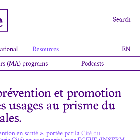
e
Search
ational
Resources
EN
rs (MA) programs
Podcasts
prévention et promotion
es usages au prisme du
ales.
ntion en santé », portée par la
Cité du