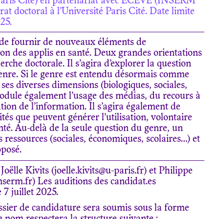
Paris Cité) en partenariat avec ECEVE (INSERM
t doctoral à l’Université Paris Cité. Date limite
25.
st de fournir de nouveaux éléments de
tion des applis en santé. Deux grandes orientations
rche doctorale. Il s’agira d’explorer la question
enre. Si le genre est entendu désormais comme
ses diverses dimensions (biologiques, sociales,
l module également l’usage des médias, du recours à
ation de l’information. Il s’agira également de
ités que peuvent générer l’utilisation, volontaire
anté. Au-delà de la seule question du genre, un
s ressources (sociales, économiques, scolaires…) et
oposé.
oëlle Kivits (joelle.kivits@u-paris.fr) et Philippe
serm.fr) Les auditions des candidat.es
 7 juillet 2025.
ssier de candidature sera soumis sous la forme