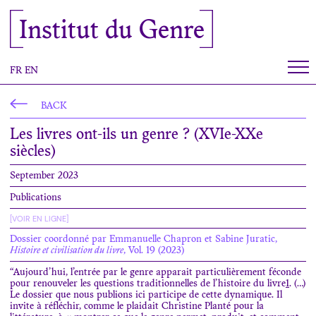
Cookies management panel
Institut du Genre
FR
EN
BACK
Les livres ont-ils un genre ? (XVIe-XXe
siècles)
September 2023
Publications
[VOIR EN LIGNE]
Dossier coordonné par Emmanuelle Chapron et Sabine Juratic,
Histoire et civilisation du livre
, Vol. 19 (2023)
“Aujourd’hui, l’entrée par le genre apparait particulièrement féconde
pour renouveler les questions traditionnelles de l’histoire du livre
1
. (…)
Le dossier que nous publions ici participe de cette dynamique. Il
invite à réfléchir, comme le plaidait Christine Planté pour la