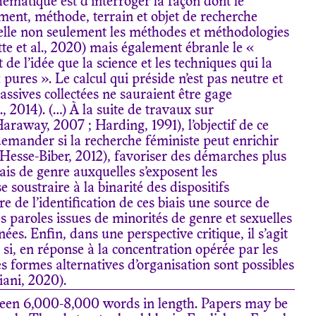
hématique
est d’interroger la façon dont le
rument,
méthode, terrain et objet de recherche
elle non seulement les méthodes et
méthodologies
tte
et al
., 2020) mais également ébranle le «
 de l’idée que la science et les techniques qui la
«
pures
»
. Le
calcul qui préside n’est pas neutre et
ssives collectées ne sauraient être
gage
.,
2014). (…) À la suite de travaux sur
Haraway, 2007 ; Harding, 1991), l’objectif de ce
 demander si la recherche féministe peut enrichir
Hesse-Biber, 2012), favoriser des démarches plus
ais de genre auxquelles s’exposent les
 soustraire à la binarité des dispositifs
re de l’identification de ces biais une source de
les paroles issues de minorités de genre et sexuelles
es. Enfin, dans une perspective critique, il s’agit
i, en réponse à la concentration opérée par les
res formes alternatives d’organisation sont
possibles
ani, 2020).
ween 6,000-8,000 words in length. Papers may be