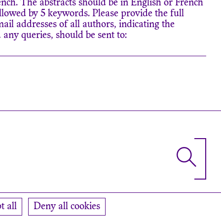
ench. The abstracts should be in English or French
llowed by 5 keywords. Please provide the full
mail addresses of all authors, indicating the
 any queries, should be sent to:
t all
Deny all cookies
Facebook
Instagram