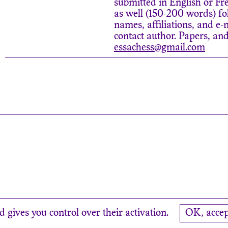
submitted in English or Fr
as well (150-200 words) fo
names, affiliations, and e-
contact author. Papers, and
essachess@gmail.com
d gives you control over their activation.
OK, accep
cy
Credits