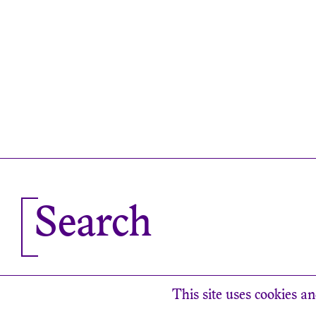
Search
This site uses cookies an
Newsletter
Contact
Find us
Privacy poli