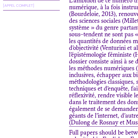
L’ambition de ce
numéro t
[APPEL COMPLET]
numérique
, à la fois inst
(Bourdeloie, 2013), renouv
des sciences sociales (Mille
système » du
genre partant
sous
–
tendent ne sont pas
les quantités de données ma
d’objectivité (Venturini
et al
l’épistémologie féministe (
dossier consiste ainsi à se
les méthodes numériques (
inclusives, échapper aux bi
méthodologies classiques, se
techniques et d’enquête, fai
réflexivité, rendre visible 
dans le traitement des donné
également de se demander s
géants de l’internet, d’aut
(Dulong de Rosnay et Musi
Full papers should be bet