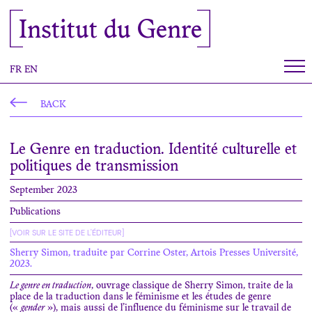
Cookies management panel
Institut du Genre
FR
EN
BACK
Le Genre en traduction. Identité culturelle et
politiques de transmission
September 2023
Publications
[VOIR SUR LE SITE DE L'ÉDITEUR]
Sherry Simon, traduite par Corrine Oster, Artois Presses Université,
2023.
Le genre en traduction
, ouvrage classique de Sherry Simon, traite de la
place de la traduction dans le féminisme et les études de genre
(«
gender
»), mais aussi de l’influence du féminisme sur le travail de