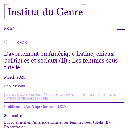
Cookies management panel
Institut du Genre
FR
EN
BACK
L’avortement en Amérique Latine, enjeux
politiques et sociaux (II) : Les femmes sous
tutelle
March 2020
Publications
[HTTPS://WWW.CAIRN.INFO/REVUE-PROBLEMES-D-AMERIQUE-LATINE-2020-
3.HTM?CONTENU=SOMMAIRE]
Problèmes d’Amérique latine, 2020/3
Sommaire
L’avortement en Amérique Latine : les femmes sous tutelle (II).
Présentation.