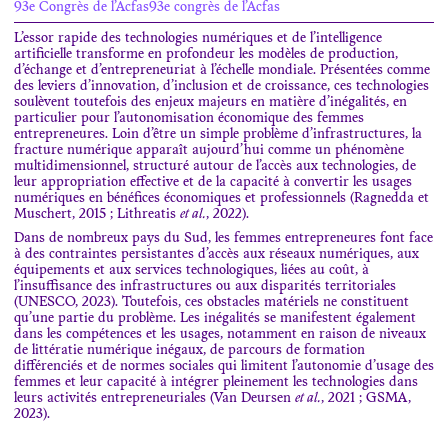
93e Congrès de l’Acfas93e congrès de l’Acfas
L’essor rapide des technologies numériques et de l’intelligence
artificielle transforme en profondeur les modèles de production,
d’échange et d’entrepreneuriat à l’échelle mondiale. Présentées comme
des leviers d’innovation, d’inclusion et de croissance, ces technologies
soulèvent toutefois des enjeux majeurs en matière d’inégalités, en
particulier pour l’autonomisation économique des femmes
entrepreneures. Loin d’être un simple problème d’infrastructures, la
fracture numérique apparaît aujourd’hui comme un phénomène
multidimensionnel, structuré autour de l’accès aux technologies, de
leur appropriation effective et de la capacité à convertir les usages
numériques en bénéfices économiques et professionnels (Ragnedda et
Muschert, 2015 ; Lithreatis
et al.
, 2022).
Dans de nombreux pays du Sud, les femmes entrepreneures font face
à des contraintes persistantes d’accès aux réseaux numériques, aux
équipements et aux services technologiques, liées au coût, à
l’insuffisance des infrastructures ou aux disparités territoriales
(UNESCO, 2023). Toutefois, ces obstacles matériels ne constituent
qu’une partie du problème. Les inégalités se manifestent également
dans les compétences et les usages, notamment en raison de niveaux
de littératie numérique inégaux, de parcours de formation
différenciés et de normes sociales qui limitent l’autonomie d’usage des
femmes et leur capacité à intégrer pleinement les technologies dans
leurs activités entrepreneuriales (Van Deursen
et al.
, 2021 ; GSMA,
2023).