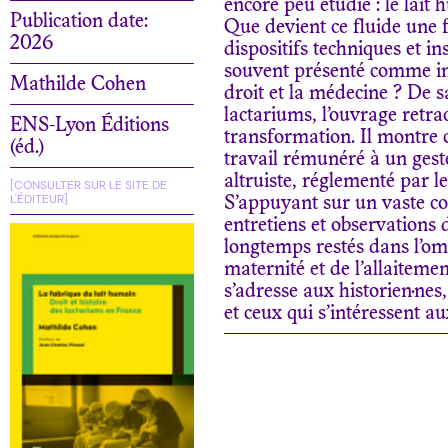
encore peu étudié : le lait 
Publication date:
Que devient ce fluide une 
2026
dispositifs techniques et i
souvent présenté comme inti
Mathilde Cohen
droit et la médecine ? De s
lactariums, l’ouvrage retra
ENS-Lyon Éditions
transformation. Il montre 
(éd.)
travail rémunéré à un ges
altruiste, réglementé par le
[CONSULTER SUR LE SITE DE
L'ÉDITEUR]
S’appuyant sur un vaste cor
entretiens et observations 
longtemps restés dans l’om
maternité et de l’allaiteme
s’adresse aux historien·nes,
et ceux qui s’intéressent au