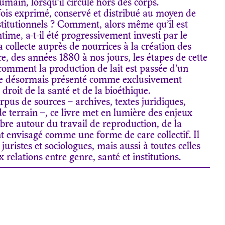
humain, lorsqu’il circule hors des corps.
fois exprimé, conservé et distribué au moyen de
nstitutionnels ? Comment, alors même qu’il est
me, a-t-il été progressivement investi par le
a collecte auprès de nourrices à la création des
ce, des années 1880 à nos jours, les étapes de cette
comment la production de lait est passée d’un
te désormais présenté comme exclusivement
 droit de la santé et de la bioéthique.
pus de sources – archives, textes juridiques,
de terrain –, ce livre met en lumière des enjeux
bre autour du travail de reproduction, de la
nt envisagé comme une forme de care collectif. Il
 juristes et sociologues, mais aussi à toutes celles
x relations entre genre, santé et institutions.