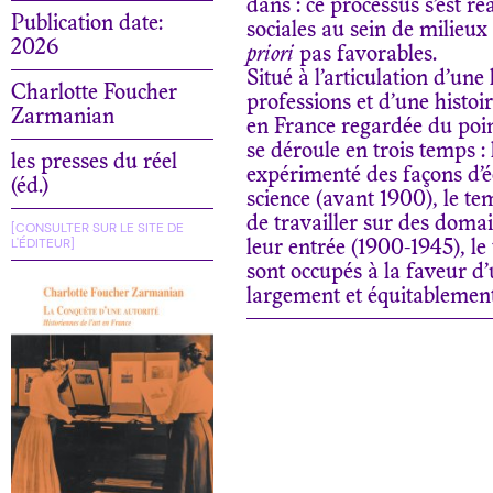
dans : ce processus s’est r
Publication date:
sociales au sein de milieux 
2026
priori
pas favorables.
Situé à l’articulation d’une
Charlotte Foucher
professions et d’une histoir
Zarmanian
en France regardée du poin
se déroule en trois temps 
les presses du réel
expérimenté des façons d’éc
(éd.)
science (avant 1900), le te
de travailler sur des doma
[CONSULTER SUR LE SITE DE
L'ÉDITEUR]
leur entrée (1900-1945), l
sont occupés à la faveur d
largement et équitablement