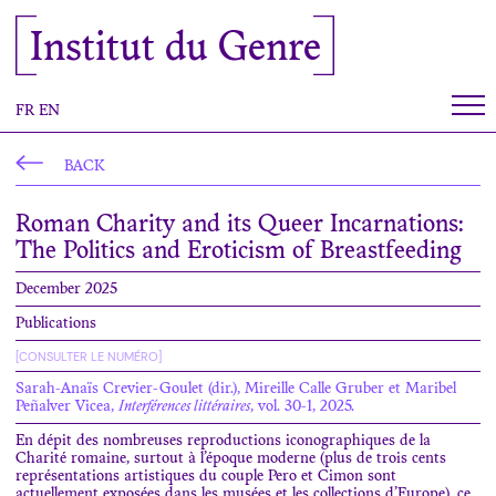
Cookies management panel
Institut du Genre
FR
EN
BACK
Roman Charity and its Queer Incarnations:
The Politics and Eroticism of Breastfeeding
December 2025
Publications
[CONSULTER LE NUMÉRO]
Sarah-Anaïs Crevier-Goulet (dir.), Mireille Calle Gruber et Maribel
Peñalver Vicea,
Interférences littéraires
, vol. 30-1, 2025.
En dépit des nombreuses reproductions iconographiques de la
Charité romaine, surtout à l’époque moderne (plus de trois cents
représentations artistiques du couple Pero et Cimon sont
actuellement exposées dans les musées et les collections d’Europe), ce