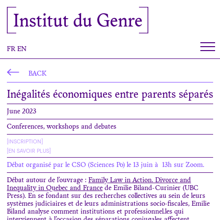
Cookies management panel
Institut du Genre
FR
EN
BACK
Inégalités économiques entre parents séparés
June 2023
Conferences, workshops and debates
[INSCRIPTION]
[EN SAVOIR PLUS]
Débat organisé par le CSO (Sciences Po) le 13 juin à 13h sur Zoom.
Débat autour de l’ouvrage :
Family Law in Action. Divorce and
Inequality in Quebec and France
de Emilie Biland-Curinier (UBC
Press). En se fondant sur des recherches collectives au sein de leurs
systèmes judiciaires et de leurs administrations socio-fiscales, Emilie
Biland analyse comment institutions et professionnel.les qui