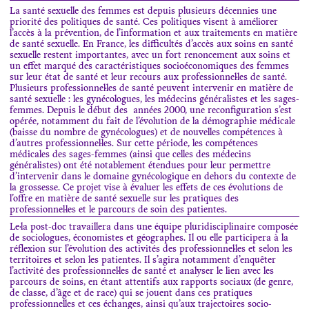
La santé sexuelle des femmes est depuis plusieurs décennies une
priorité des politiques de santé. Ces politiques visent à améliorer
l’accès à la prévention, de l’information et aux traitements en matière
de santé sexuelle. En France, les difficultés d’accès aux soins en santé
sexuelle restent importantes, avec un fort renoncement aux soins et
un effet marqué des caractéristiques socioéconomiques des femmes
sur leur état de santé et leur recours aux professionnel·les de santé.
Plusieurs professionnel·les de santé peuvent intervenir en matière de
santé sexuelle : les gynécologues, les médecins généralistes et les sages-
femmes. Depuis le début des années 2000, une reconfiguration s’est
opérée, notamment du fait de l’évolution de la démographie médicale
(baisse du nombre de gynécologues) et de nouvelles compétences à
d’autres professionnel·les. Sur cette période, les compétences
médicales des sages-femmes (ainsi que celles des médecins
généralistes) ont été notablement étendues pour leur permettre
d’intervenir dans le domaine gynécologique en dehors du contexte de
la grossesse. Ce projet vise à évaluer les effets de ces évolutions de
l’offre en matière de santé sexuelle sur les pratiques des
professionnel·les et le parcours de soin des patientes.
Le·la post-doc travaillera dans une équipe pluridisciplinaire composée
de sociologues, économistes et géographes. Il ou elle participera à la
réflexion sur l’évolution des activités des professionnel·les et selon les
territoires et selon les patientes. Il s’agira notamment d’enquêter
l’activité des professionnel·les de santé et analyser le lien avec les
parcours de soins, en étant attentifs aux rapports sociaux (de genre,
de classe, d’âge et de race) qui se jouent dans ces pratiques
professionnelles et ces échanges, ainsi qu’aux trajectoires socio-