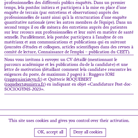
professionnelles des différents publics enquêtés. Dans un premier
temps, le·la postdoc initiera et participera à la mise en place d’une
enquête de terrain (par entretiens et observations) auprès des
professionnel·les de santé ainsi qu’à la structuration d’une enquête
quantitative nationale (avec les autres membres de l’équipe). Dans un
second temps il ou elle mènera des entretiens auprès des patientes
sur leur recours aux professionnel·les et leur suivi en matière de santé
sexuelle. Parallèlement, le·la postdoc participera à l’analyse de ces
matériaux et aux communications et publications qui en suivront
(journées d’études et colloques, articles scientifiques dans des revues à
comité de lecture, Connaissance de l’emploi – publication du CEET).
Nous vous invitons à envoyer un CV détaillé (mentionnant le
parcours académique et les publications du·de la candidat·e) et une
lettre de motivation (détaillant comment le·la candidat·e rencontre les
exigences du poste, de maximum 2 pages) à : Ruggero IORI
(
ruggero.iori@cyu.fr
) et Quitterie ROQUEBERT
(
roquebert@unistra.fr
) en indiquant en objet «Candidature Post-doc-
SOCIOGYMS-2023».
Search
This site uses cookies and gives you control over their activation.
OK, accept all
Deny all cookies
Newsletter
Contact
Find us
Credits