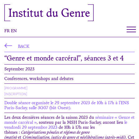
Cookies management panel
Institut du Genre
FR
EN
BACK
“Genre et monde carcéral”, séances 3 et 4
September 2023
Conferences, workshops and debates
[PROGRAMME]
[INSCRIPTION]
Double séance organisée le 29 septembre 2023 de 10h à 17h à l’ENS
Paris-Saclay, salle 3G07 (bât Ouest).
Les deux dernières séances de la saison 2023 du
séminaire « Genre et
monde carcéral »
, soutenu par la MSH Paris-Saclay, auront lieu
le
vendredi 29 septembre 2023
de 10h à 17h sur les
thèmes :
Catégorisations pénales et régimes de genre
(matin)
et
Criminalisation, justice de genre et néolibéralisme (après-midi)
. Cet