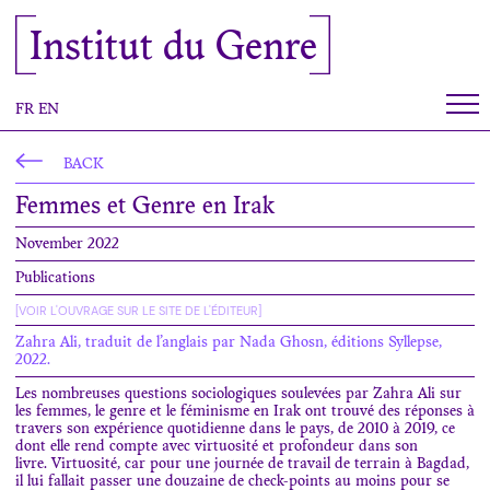
Cookies management panel
Institut du Genre
FR
EN
BACK
Femmes et Genre en Irak
November 2022
Publications
[VOIR L'OUVRAGE SUR LE SITE DE L'ÉDITEUR]
Zahra Ali, traduit de l’anglais par Nada Ghosn, éditions Syllepse,
2022.
Les nombreuses questions sociologiques soulevées par Zahra Ali sur
les femmes, le genre et le féminisme en Irak ont trouvé des réponses à
travers son expérience quotidienne dans le pays, de 2010 à 2019, ce
dont elle rend compte avec virtuosité et profondeur dans son
livre.
Virtuosité, car pour une journée de travail de terrain à Bagdad,
il lui fallait passer une douzaine de check-points au moins pour se