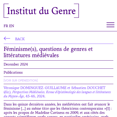
Cookies management panel
Institut du Genre
FR
EN
BACK
Féminisme(s), questions de genres et
littératures médiévales
December 2024
Publications
[VOIR SUR OPENEDITION]
Véronique DOMINGUEZ-GUILLAUME et Sébastien DOUCHET
(dir.),
Perspectives Médiévales. Revue d’épistémologie des langues et littératures
du Moyen-Âge
, 45-46, 2024.
Dans les quinze dernières années, les médiévistes ont fait avancer le
féminisme […] au même titre que les théoriciens contemporains »[1] :
après les propos de Madeline Caviness en 2009, et aux côtés des