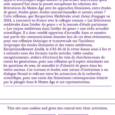
apports scientifiques anglo-saxons, en particulier américains, quels
sont aujourd’hui dans la pensée européenne les relations des
littératures du Moyen Âge avec les approches féministes, entre études
de genre, études queer, études intersectionnelles et savoirs situés ?
Cette réflexion, que Perspectives Médiévales avait choisi d’engager en
2024, a rencontré en France avec le colloque rennais « Les littératures
médiévales dans l’atelier du genre » et la journée d’étude parisienne
« Les corpus médiévaux dans l’atelier du genre » une riche actualité
scientifique. Il a donc semblé opportun d’accueillir dans ce numéro
une partie des communications données lors de ces deux événements,
pour une réflexion théorique et transversale sur l’incidence
réciproque des études féministes et des textes médiévaux.
Exceptionnellement double, le n°45-46 de la revue donne ainsi à lire et
à entendre sous des formats variés (articles, tables rondes,
enregistrements, ateliers d’écriture) les voix de chercheur·euses de
toutes les générations, pour une réflexion qu’il espère stimulante sur
les questions de sexe, de sexualité et d’identité de genre dans les
textes anciens. Ces travaux et études sont autant d’invitations à un
dialogue fécond et tolérant entre les acteur·rices de la recherche
scientifique, pour une saisie des féminismes contemporains éclairée
par la plongée dans le Moyen Âge et ses représentations.
Search
This site uses cookies and gives you control over their activation.