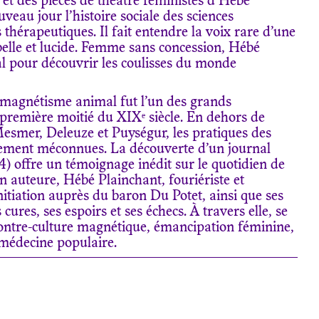
 et des pièces de théâtre féministes d’Hébé
veau jour l’histoire sociale des sciences
 thérapeutiques. Il fait entendre la voix rare d’une
belle et lucide. Femme sans concession, Hébé
al pour découvrir les coulisses du monde
 magnétisme animal fut l’un des grands
première moitié du XIXᵉ siècle. En dehors de
smer, Deleuze et Puységur, les pratiques des
rgement méconnues. La découverte d’un journal
4) offre un témoignage inédit sur le quotidien de
n auteure, Hébé Plainchant, fouriériste et
nitiation auprès du baron Du Potet, ainsi que ses
 cures, ses espoirs et ses échecs. À travers elle, se
 contre-culture magnétique, émancipation féminine,
 médecine populaire.