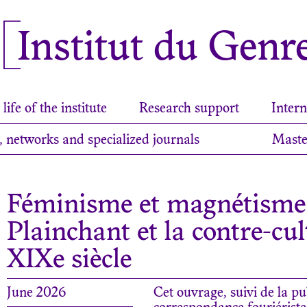
Institut du Genr
life of the institute
Research support
Intern
, networks and specialized journals
Maste
Féminisme et magnétisme
Plainchant et la contre-c
XIXe siècle
June 2026
Cet ouvrage, suivi de la pu