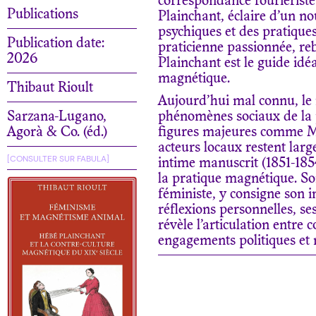
correspondance fouriériste
Publications
Plainchant, éclaire d’un nou
psychiques et des pratiques
Publication date:
praticienne passionnée, re
2026
Plainchant est le guide idé
magnétique.
Thibaut Rioult
Aujourd’hui mal connu, le
Sarzana-Lugano,
phénomènes sociaux de la 
Agorà & Co. (éd.)
figures majeures comme Me
acteurs locaux restent la
[CONSULTER SUR FABULA]
intime manuscrit (1851-185
la pratique magnétique. So
féministe, y consigne son i
réflexions personnelles, ses
révèle l’articulation entre
engagements politiques et