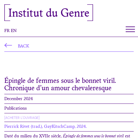
Cookies management panel
Institut du Genre
FR
EN
BACK
Épingle de femmes sous le bonnet viril.
Chronique d’un amour chevaleresque
December 2024
Publications
[ACHETER L'OUVRAGE]
Pierrick Rivet (trad.), GayKitschCamp, 2024.
Daté du milieu du XVII
e
siècle,
Épingle de femmes sous le bonnet viril
est