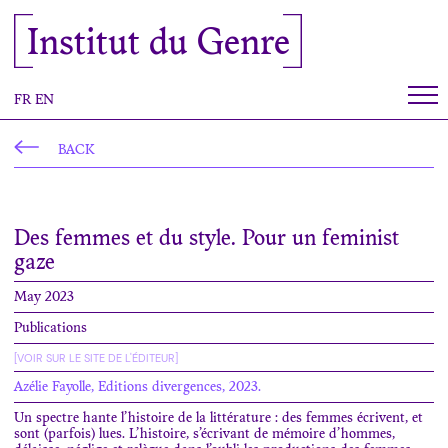
Cookies management panel
Institut du Genre
FR
EN
BACK
Des femmes et du style. Pour un feminist
gaze
May 2023
Publications
[VOIR SUR LE SITE DE L'ÉDITEUR]
Azélie Fayolle, Editions divergences, 2023.
Un spectre hante l’histoire de la littérature : des femmes écrivent, et
sont (parfois) lues. L’histoire, s’écrivant de mémoire d’hommes,