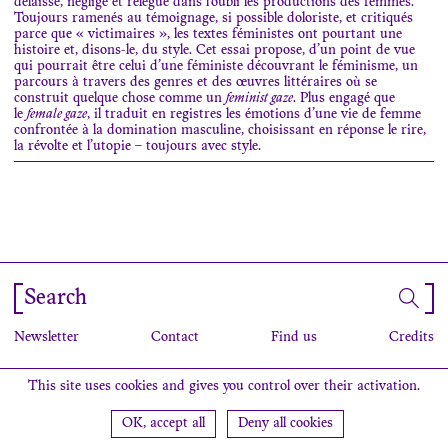
délaisse, néglige et relègue dans l’oubli les productions des femmes.
Toujours ramenés au témoignage, si possible doloriste, et critiqués
parce que « victimaires », les textes féministes ont pourtant une
histoire et, disons-le, du style. Cet essai propose, d’un point de vue
qui pourrait être celui d’une féministe découvrant le féminisme, un
parcours à travers des genres et des œuvres littéraires où se
construit quelque chose comme un
feminist gaze
. Plus engagé que
le
female gaze
, il traduit en registres les émotions d’une vie de femme
confrontée à la domination masculine, choisissant en réponse le rire,
la révolte et l’utopie – toujours avec style.
Search
Newsletter
Contact
Find us
Credits
This site uses cookies and gives you control over their activation.
OK, accept all
Deny all cookies