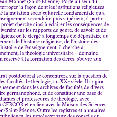
Jean Monnet (Saint-Étienne). Porté au sein du
rroger la façon dont les institutions religieuses
é la mutation socio-culturelle fondamentale qu’a
enseignement secondaire puis supérieur, à partir
e projet cherche ainsi à éclairer les conséquences de
iversité sur les rapports de genre, de savoir et de
ligieux où le clergé a longtemps été dépositaire du
ement de l’histoire religieuse, de l’histoire des
histoire de l’enseignement, il cherche à
ement, la théologie universitaire – domaine
 réservé à la formation des clercs, s’ouvre aux
ntrat postdoctoral se concentrera sur la question de
s facultés de théologie, au XXe siècle. Il s’agira
ensement dans les archives de facultés de divers
’aire germanophone, et de constituer une base de
iantes et professeures de théologie, avec
au CERCOR et en lien avec la Maison des Sciences
Saint-Étienne. Outre les registres et annuaires
 catholiques, les procès-verbaux des conseils du