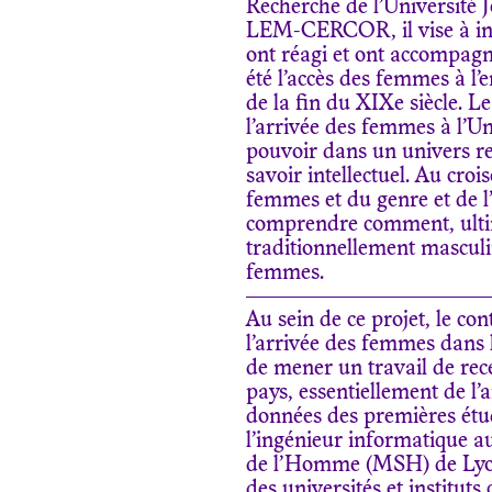
Recherche de l’Université 
LEM-CERCOR, il vise à inte
ont réagi et ont accompagn
été l’accès des femmes à l’
de la fin du XIXe siècle. L
l’arrivée des femmes à l’Un
pouvoir dans un univers re
savoir intellectuel. Au crois
femmes et du genre et de l’
comprendre comment, ultim
traditionnellement masculin
femmes.
Au sein de ce projet, le co
l’arrivée des femmes dans le
de mener un travail de rec
pays, essentiellement de l
données des premières étud
l’ingénieur informatique 
de l’Homme (MSH) de Lyon/
des universités et instituts