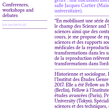
genre : une discussion inte
Conferences,
salle Jacques Cartier (Ma
workshops and
universitaire).
debates
“En mobilisant une série d
[EN SAVOIR PLUS]
le champ des Science and T
sciences ainsi que des cont
cours, je me propose de re
sciences et des rapports so
médicales de la reproducti
transformations dans les sa
de la reproduction relèven
transformations dans l’ordr
Historienne et sociologue,
l’Institut des Études Genre
2017. Elle a été Fellow au 
(Berlin), Fellow à l’Institu
études avancées (Paris), P
University (Tokyo). Spécia
sciences et des techniques, 