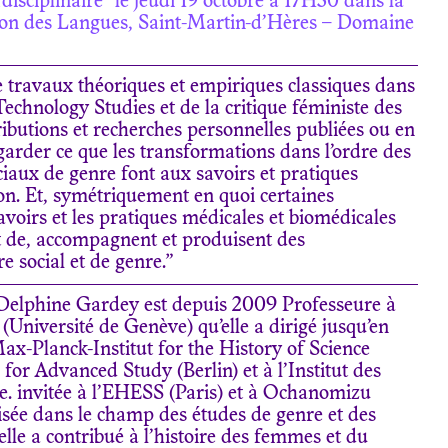
rdisciplinaire” le jeudi 19 octobre à 17H30 dans la
ison des Langues, Saint-Martin-d’Hères – Domaine
e travaux théoriques et empiriques classiques dans
echnology Studies et de la critique féministe des
ributions et recherches personnelles publiées ou en
garder ce que les transformations dans l’ordre des
ciaux de genre font aux savoirs et pratiques
on. Et, symétriquement en quoi certaines
voirs et les pratiques médicales et biomédicales
t de, accompagnent et produisent des
e social et de genre.”
 Delphine Gardey est depuis 2009 Professeure à
 (Université de Genève) qu’elle a dirigé jusqu’en
Max-Planck-Institut for the History of Science
te for Advanced Study (Berlin) et à l’Institut des
re. invitée à l’EHESS (Paris) et à Ochanomizu
lisée dans le champ des études de genre et des
elle a contribué à l’histoire des femmes et du