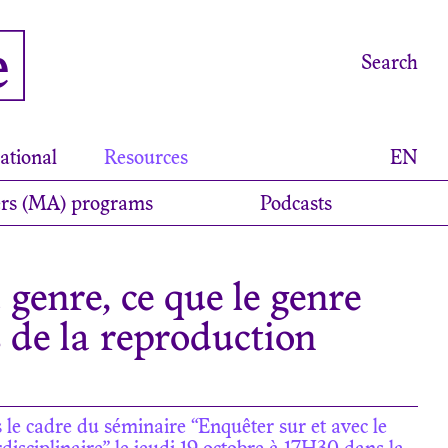
e
Search
ational
Resources
EN
rs (MA) programs
Podcasts
 genre, ce que le genre
s de la reproduction
le cadre du séminaire “Enquêter sur et avec le