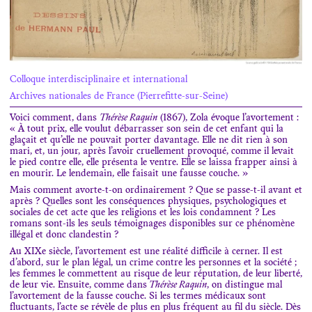
Colloque interdisciplinaire et international
Archives nationales de France (Pierrefitte-sur-Seine)
Voici comment, dans
Thérèse Raquin
(1867), Zola évoque l’avortement :
« À tout prix, elle voulut débarrasser son sein de cet enfant qui la
glaçait et qu’elle ne pouvait porter davantage. Elle ne dit rien à son
mari, et, un jour, après l’avoir cruellement provoqué, comme il levait
le pied contre elle, elle présenta le ventre. Elle se laissa frapper ainsi à
en mourir. Le lendemain, elle faisait une fausse couche. »
Mais comment avorte-t-on ordinairement ? Que se passe-t-il avant et
après ? Quelles sont les conséquences physiques, psychologiques et
sociales de cet acte que les religions et les lois condamnent ? Les
romans sont-ils les seuls témoignages disponibles sur ce phénomène
illégal et donc clandestin ?
Au XIX
e
siècle, l’avortement est une réalité difficile à cerner. Il est
d’abord, sur le plan légal, un crime contre les personnes et la société ;
les femmes le commettent au risque de leur réputation, de leur liberté,
de leur vie. Ensuite, comme dans
Thérèse Raquin
, on distingue mal
l’avortement de la fausse couche. Si les termes médicaux sont
fluctuants, l’acte se révèle de plus en plus fréquent au fil du siècle. Dès