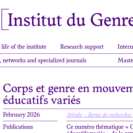
Institut du Genr
life of the institute
Research support
Intern
, networks and specialized journals
Maste
Corps et genre en mouvem
éducatifs variés
February 2026
Spirale – Revue de recherches
Publications
Ce numéro thématique « C