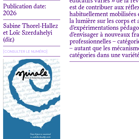
éducatifs variés » de la re
Publication date:
est de contribuer aux réfle
2026
habituellement mobilisées 
la lumière sur les corps et
Sabine Thorel-Hallez
d’expérimentations pédagogi
et Loïc Szerdahelyi
d’envisager à nouveaux frai
(dir.)
professionnelles – catégo
– autant que les mécanismes
[CONSULTER LE NUMÉRO]
catégories dans une variété 